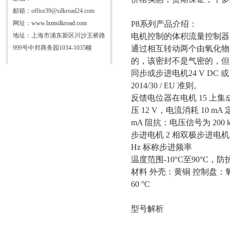
邮箱：office39@silkroad24.com
网址：
www.lxmsilkroad.com
P8系列产品介绍：
地址：上海市浦东新区川沙王桥路
电机控制的体积流量控制器
999号中邦商务园1034-1035幢
通过相互转动两个由氧化物
的，该密封不是气密的，但
同步或步进电机24 V DC 或 A
2014/30 / EU 准则。
反馈电位器在电机
15 上
压 12 V，电流消耗 10 mA 
mA 阻抗：电压信号为 200 
步进电机
2 相双极步进电机 2
Hz 标称步进频率
温度范围
-10°C至90°C，防
材料
外壳：黄铜 控制盘：氧
60 °C
型号解析