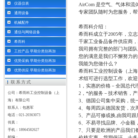
仪器仪表
AirCom 是空气、气体和
专家团队随时为您服务，帮助
通用设备
机械配件
希而科介绍：
通信与网络设备
希而科成立于
2005年，
千家工业备品备件供应商，
希而科
我司拥有完整的部门与团队
工控产品 早期分类别再加
您的满意是我们不懈努力的
优势采购 早期分类别再加
我能为您做什么？
优势供应 早期分类别再加
希而科工业控制设备（上海
术组可进行选型工作，欢迎
联系方式
1，实惠的价格－全国总代
公司：希而科工业控制设备（上
2，*的服务－技术销售，
海）有限公司
3、德国公司集中采购，统
联系人：包惠军
4、每周四从德国发货，次
电话：021-20363073
5、产品可修或换,由我司
传真：
6、不易寻找品牌、小金额
手机：18964582627
7、只要是欧洲的产品我们
邮编：
价格实惠，货期保证，十多