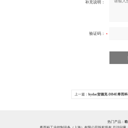
补充说明：
验证码：
上一篇：
hydac贺德克-DB4E希而
德克DB4E系列减压阀
热门产品：
欧
希而科工业控制设备（上海）有限公司版权所有 总访问量