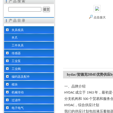
产品搜索
点击放大
产品目录
希而科工业控制设备（上海）有限公司
夹具模具
夹爪
工件夹具
传感器
工业泵
工业阀
hydac/贺德克DB4E优势供应
编码器及配件
模块
一、品牌介绍
机械传动
成立于
年，最初是
HYDAC
1963
分支机构和
个贸易和服务
500
过滤件
，综合供应计划
HYDAC
电子电气
我们的供应计划包括液压蓄能