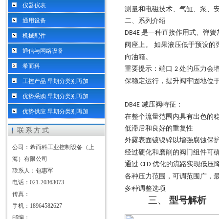
仪器仪表
测量和电磁技术、气缸、泵、
通用设备
二、系列介绍
是一种直接作用式、弹簧
DB4E
机械配件
阀座上。 如果液压低于预设的
通信与网络设备
向油箱。
希而科
重要提示：端口
处的压力会
2
保稳定运行，提升阀牢固地位
工控产品 早期分类别再加
优势采购 早期分类别再加
减压阀特征：
DB4E
优势供应 早期分类别再加
在整个流量范围内具有出色的
低滞后和良好的重复性
联系方式
外露表面镀镍锌以增强腐蚀保
公司：希而科工业控制设备（上
经过硬化和磨削的阀门组件可
海）有限公司
通过
优化的流路实现低压
CFD
联系人：包惠军
各种压力范围，可调范围广，
电话：021-20363073
多种调整选项
传真：
三、
型号解析
手机：18964582627
邮编：