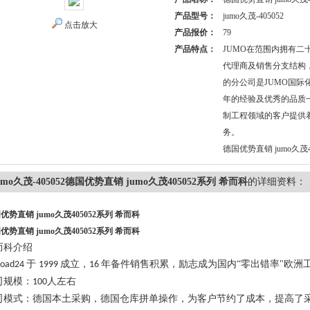
产品型号：
jumo久茂-405052
点击放大
产品报价：
79
产品特点：
JUMO在范围内拥有二
代理商及销售分支结构
的分公司是JUMO国际
年的经验及优秀的品质
制工程领域的客户提供
务。
德国优势直销 jumo久茂4
umo久茂-405052德国优势直销 jumo久茂405052系列 希而科
的详细资料：
优势直销 jumo久茂405052系列 希而科
优势直销 jumo久茂405052系列 希而科
而科介绍
于
成立，
年备件销售积累，励志成为国内“零出错率"欧洲
kroad24
1999
16
司规模：
人左右
100
司模式：德国本土采购，德国仓库拼单操作，为客户节约了成本，提高了