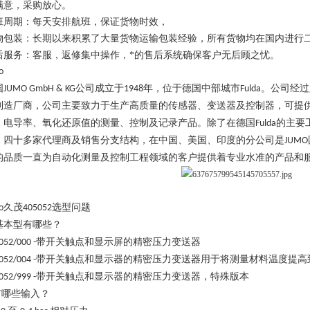
满意，采购放心。
班周期：每天安排航班，保证货物时效，
物包装：长期以来积累了大量货物运输包装经验，所有货物均在国内进行
后服务：客服，返修集中操作，*的售后系统确保客户无后顾之忧。
o
国
公司成立于
年，位于德国中部城市
。公司经过
JUMO GmbH & KG
1948
Fulda
制造厂商，公司主要致力于生产高质量的传感器、变送器及控制器，可提
、电导率、氧化还原值的测量、控制及记录产品。除了在德国
的主要
Fulda
、四十多家代理商及销售分支结构，在中国、美国、印度的分公司是
JUMO
的品质一直为自动化测量及控制工程领域的客户提供着专业水准的产品和
久茂
选型问题
o
405052
基本型有哪些？
带开关触点和显示屏的精密压力变送器
052/000
-
带开关触点和显示器的精密压力变送器用于将测量材料温度提高
052/004
-
带开关触点和显示器的精密压力变送器，特殊版本
052/999
-
有哪些输入？