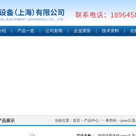
介绍
|
产品一览
|
公司新闻
|
企业荣誉
|
技术资料
|
在
产品展示
当前位置：
首页
>
产品中心
> >
希而科
> jumo久
产品名称：
德国优势直销 jumo久茂4