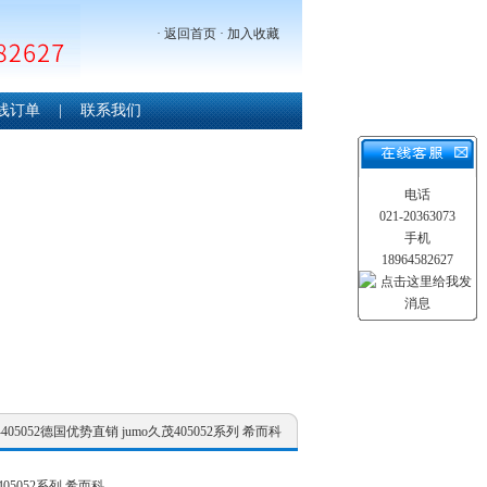
·
返回首页
·
加入收藏
线订单
|
联系我们
电话
021-20363073
手机
18964582627
茂-405052德国优势直销 jumo久茂405052系列 希而科
05052系列 希而科