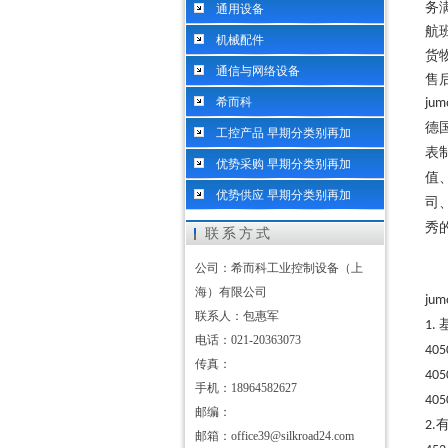
务
通用设备
航
机械配件
货
通信与网络设备
售
希而科
jum
德
工控产品 早期分类别再加
表
优势采购 早期分类别再加
值
优势供应 早期分类别再加
司
秀
联系方式
公司：希而科工业控制设备（上
海）有限公司
jum
联系人：包惠军
1.
电话：021-20363073
405
传真：
405
手机：18964582627
405
邮编：
2.
邮箱：office39@silkroad24.com