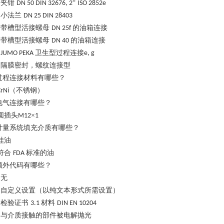
夹钳
“
DN 50 DIN 32676, 2
ISO 2852e
小法兰
DN 25 DIN 28403
带槽型活接螺母
的油箱连接
DN 25f
带槽型活接螺母
的油箱连接
DN 40
卫生型过程连接
JUMO PEKA
e, g
隔膜密封，螺纹连接型
过程连接材料有哪些？
（不锈钢）
rNi
电气连接有哪些？
圆插头
×
M12
1
计量系统填充介质有哪些？
硅油
符合
标准的油
FDA
额外代码有哪些？
无
自定义设置（以纯文本形式所需设置）
检验证书
材料
3.1
DIN EN 10204
与介质接触的部件被电解抛光