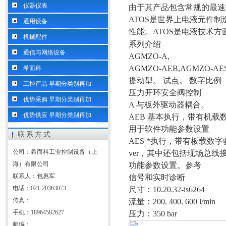
仪器仪表
由于其产品包含常规的最速
ATOS是世界上电液元件
通用设备
性能。ATOS是电液技术方
机械配件
系列介绍
通信与网络设备
AGMZO-A,
AGMZO-AEB,AGMZO-AE
希而科
提动型。
试点。 数字比例
工控产品 早期分类别再加
压力开环安全阀控制
优势采购 早期分类别再加
A 与板外驱动器耦合。
优势供应 早期分类别再加
AEB 基本执行，带有机载
用于软件功能参数设置
联系方式
AES *执行，带有板载数字
公司：希而科工业控制设备（上
ver，其中还包括现场总线
海）有限公司
功能参数设置。参考
联系人：包惠军
信号和实时诊断
电话：021-20363073
尺寸：
10.20.32-is6264
传真：
流量：
200. 400. 600 l/min
手机：18964582627
压力：
350 bar
邮编：