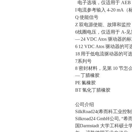
电子选项，仅适用于
AEB 
I
电流参考输入
4-20 mA（
Q
使能信号
Z
双电源使能、故障和监控
6线圈电压，仅适用于 A-见
—
24 VDC Atos 驱动器
6
12 VDC Atos 驱动器的
18
用于低电流驱动器的可
7系列号
8 密封材料，见第 10 节怎
—
丁腈橡胶
PE
氟橡胶
BT
氢化丁腈橡胶
公司介绍
SilkRoad24(希而科工业
Silkroad24 GmbH公
国Darmstadt 大学工科硕