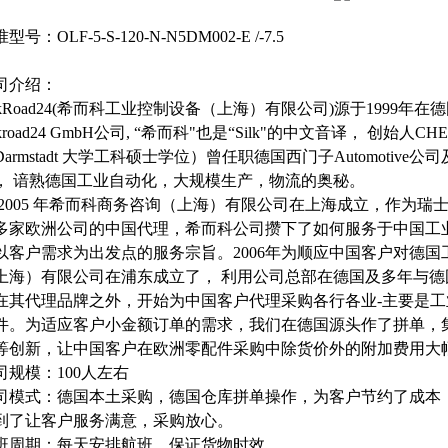
准型号：
OLF-5-S-120-N-N5DM002-E /-7.5
司介绍：
ilkRoad24(希而科工业控制设备（上海）有限公司)源于1999年在德国
ilkroad24 GmbH公司, “希而科"也是“Silk"的中文音译， 创
Darmstadt 大学工科硕士学位）曾任职德国西门子Automotive公司
， 谙熟德国工业自动化，大规模生产，物流的奥秘。
2005 年希而科商务咨询（上海）有限公司在上海成立，作为瑞士 公司，德国Ah
多家欧洲公司的中国代理，希而科公司攒下了如何服务于中国工
以客户需求为出发点的服务宗旨。2006年为顺应中国客户对德
上海）有限公司在浦东成立了， 利用公司总部在德国及多年与
在其代理品牌之外，开始为中国客户代理采购各行各业-主要是
件。为适应客户小金额订单的需求，我们在德国源头作了拼单，
等创新，让中国客户在欧洲零配件采购中除货价外的附加费用大
司规模：
100人左右
司模式：德国本土采购，德国仓库拼单操作，为客户节约了成本
到了让客户服务满意，采购放心。
班周期：每天安排航班，保证货物时效，