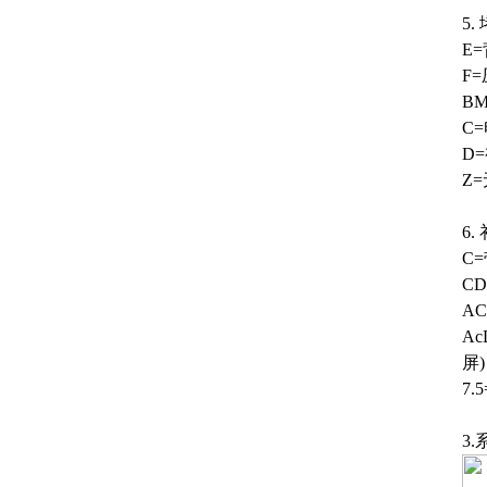
5
E
F=
BM
C
D
Z
6
C
C
AC
Ac
屏
)
7.
3