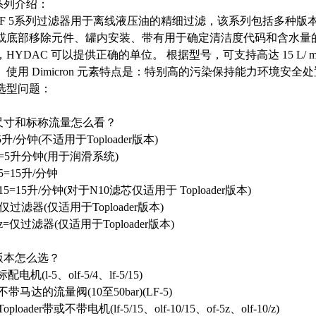
.系列介绍：
LF 5系列过滤器用于离线液压油的精细过滤，该系列包括多种
或底部移除元件、罐内安装、带有用于确定清洁度代码和含水量
HYDAC 可以提供正确的单位。 根据型号，可支持高达 15 L/ min 的
。使用 Dimicron 元素特点是：特别高的污染保持能力环境安
 .选型问题：
.尺寸和标称流量怎么看？
5升/分钟(不适用于Toploader版本)
/4=5升分钟(用于润滑系统)
15=15升/分钟
/15=15升/分钟(对于N10滤芯仅适用于 Toploader版本)
=仅过滤器(仅适用于Toploader版本)
/z=仅过滤器(仅适用于Toploader版本)
.版本怎么选？
标配电机(l-5、olf-5/4、lf-5/15)
不带马达的流量阀(10至50bar)(LF-5)
Toploader带或不带电机(lf-5/15、olf-10/15、of-5z、olf-10/z)