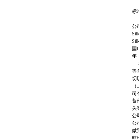
标
公
S
S
国
年
等
切
（
司
备
关
公
公
做
航