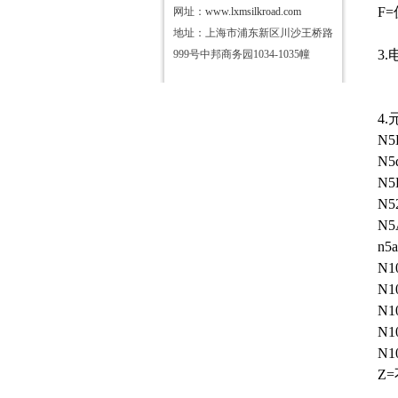
F=
网址：
www.lxmsilkroad.com
地址：上海市浦东新区川沙王桥路
3
999号中邦商务园1034-1035幢
4
N
N
N
N
N
n5
N1
N1
N
N1
N
Z