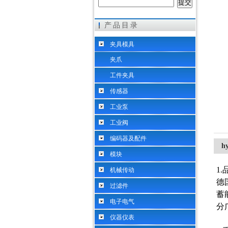
产品目录
希而科工业控制设备（上海）有限公司
夹具模具
夹爪
工件夹具
传感器
工业泵
工业阀
编码器及配件
h
模块
1
机械传动
德
过滤件
蓄
电子电气
分
仪器仪表