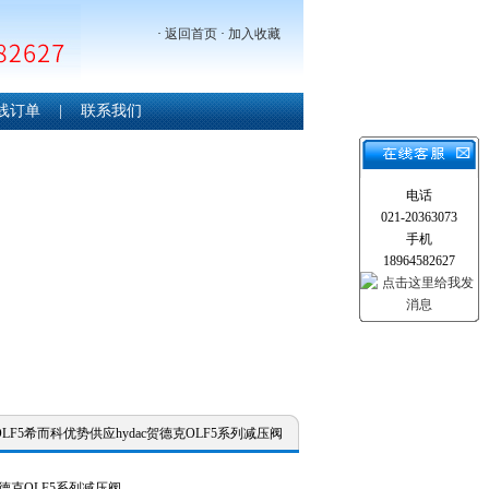
·
返回首页
·
加入收藏
线订单
|
联系我们
电话
021-20363073
手机
18964582627
克-OLF5希而科优势供应hydac贺德克OLF5系列减压阀
贺德克OLF5系列减压阀