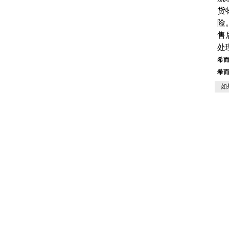
货
险
售
处
希而
希而
如