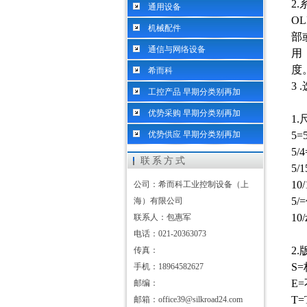
2
通用设备
O
机械配件
部
通信与网络设备
用，
度
希而科
3
工控产品 早期分类别再加
优势采购 早期分类别再加
1
优势供应 早期分类别再加
5=
5
联系方式
5/
10
公司：希而科工业控制设备（上
5/
海）有限公司
10
联系人：包惠军
电话：021-20363073
2
传真：
S=
手机：18964582627
E=
邮编：
T=
邮箱：office39@silkroad24.com