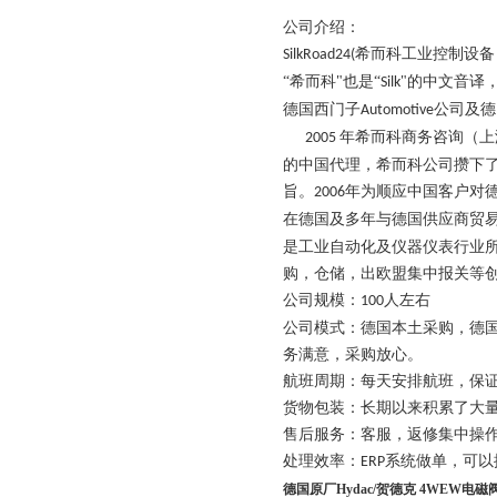
公司介绍：
希而科工业控制设备
SilkRoad24(
“希而科"也是“
"的中文音译，
Silk
德国西门子
公司及德
Automotive
年希而科商务咨询（上
2005
的中国代理，希而科公司攒下
旨。
年为顺应中国客户对
2006
在德国及多年与德国供应商贸
是工业自动化及仪器仪表行业
购，仓储，出欧盟集中报关等
公司规模：
人左右
100
公司模式：德国本土采购，德
务满意，采购放心。
航班周期：每天安排航班，保
货物包装：长期以来积累了大
售后服务：客服，返修集中操作
处理效率：
系统做单，可以
ERP
德国原厂Hydac/贺德克 4WEW电