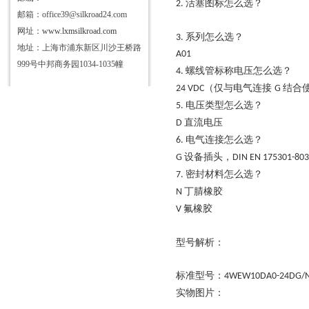
活塞图标怎么选？
2.
邮箱：office39@silkroad24.com
网址：
www.lxmsilkroad.com
系列怎么选？
3.
地址：上海市浦东新区川沙王桥路
A01
999号中邦商务园1034-1035幢
螺线管标称电压怎么选？
4.
（仅与电气连接
结合使
24 VDC
G
电压类型怎么选？
5.
直流电压
D
电气连接怎么选？
6.
设备插头，
G
DIN EN 175301-803
密封材料怎么选？
7.
丁腈橡胶
N
氟橡胶
V
型号解析：
标准型号：
4WEW10DA0-24DG/
实物图片：