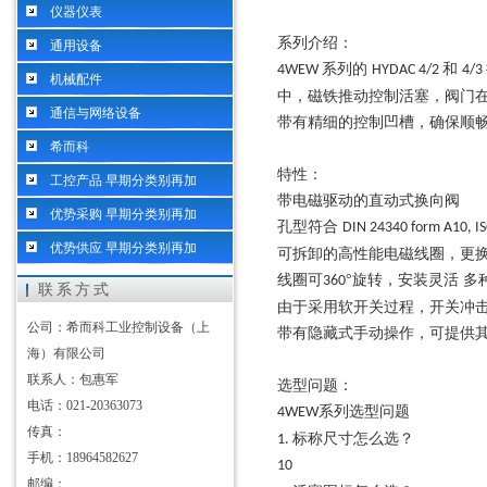
仪器仪表
系列介绍：
通用设备
系列的
和
4WEW
HYDAC 4/2
4/3
机械配件
中，磁铁推动控制活塞，阀门
通信与网络设备
带有精细的控制凹槽，确保顺
希而科
特性：
工控产品 早期分类别再加
带电磁驱动的直动式换向阀
优势采购 早期分类别再加
孔型符合
DIN 24340 form A10, I
优势供应 早期分类别再加
可拆卸的高性能电磁线圈，更
线圈可
°旋转，安装灵活 
360
联系方式
由于采用软开关过程，开关冲
公司：希而科工业控制设备（上
带有隐藏式手动操作，可提供
海）有限公司
联系人：包惠军
选型问题：
电话：021-20363073
系列选型问题
4WEW
传真：
标称尺寸怎么选？
1.
手机：18964582627
10
邮编：