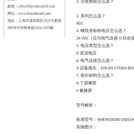
活塞图标怎么选？
2.
邮箱：office39@silkroad24.com
网址：
www.lxmsilkroad.com
系列怎么选？
3.
地址：上海市浦东新区川沙王桥路
A01
999号中邦商务园1034-1035幢
螺线管标称电压怎么选？
4.
（仅与电气连接
结合使
24 VDC
G
电压类型怎么选？
5.
直流电压
D
电气连接怎么选？
6.
设备插头，
G
DIN EN 175301-803
密封材料怎么选？
7.
丁腈橡胶
N
氟橡胶
V
型号解析：
标准型号：
4WEW10DA0-24DG/
实物图片：