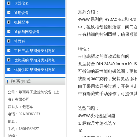
仪器仪表
系列介绍：
通用设备
系列的
和
4WEW
HYDAC 4/2
4/3
机械配件
中，磁铁推动控制活塞，阀门
通信与网络设备
带有精细的控制凹槽，确保顺
希而科
特性：
工控产品 早期分类别再加
带电磁驱动的直动式换向阀
优势采购 早期分类别再加
孔型符合
DIN 24340 form A10, I
优势供应 早期分类别再加
可拆卸的高性能电磁线圈，更
线圈可
°旋转，安装灵活 
360
联系方式
由于采用软开关过程，开关冲
公司：希而科工业控制设备（上
带有隐藏式手动操作，可提供
海）有限公司
联系人：包惠军
选型问题：
电话：021-20363073
系列选型问题
4WEW
传真：
标称尺寸怎么选？
1.
手机：18964582627
10
邮编：