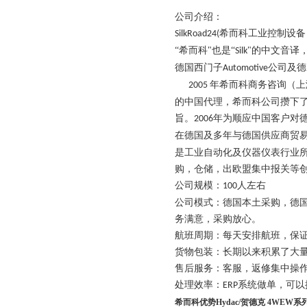
公司介绍：
希而科工业控制设备
SilkRoad24(
“希而科"也是“
"的中文音译，
Silk
德国西门子
公司及德
Automotive
年希而科商务咨询（上
2005
的中国代理，希而科公司攒下
旨。
年为顺应中国客户对
2006
在德国及多年与德国供应商贸
是工业自动化及仪器仪表行业
购，仓储，出欧盟集中报关等
公司规模：
人左右
100
公司模式：德国本土采购，德
务满意，采购放心。
航班周期：每天安排航班，保
货物包装：长期以来积累了大
售后服务：客服，返修集中操作
处理效率：
系统做单，可以
ERP
希而科优势Hydac/贺德克 4WEW