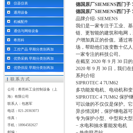
仪器仪表
德国原厂SIEMENS西门子 
德国原厂SIEMENS西门子 
通用设备
品牌介绍
- SIEMENS
机械配件
我们是一家专注于工业、基
通信与网络设备
链、更智能的建筑和电网，
户增加真正的价值。通过将
希而科
场，帮助他们改变数十亿人
工控产品 早期分类别再加
一家专注的科技公司。
优势采购 早期分类别再加
在截至
2020 年 9 月 3
优势供应 早期分类别再加
2020 年 9 月 30 日，我们
系列介绍
联系方式
SIPROTEC 4 7UM62
公司：希而科工业控制设备（上
多功能发电机、电动机和变
海）有限公司
SIPROTEC 4 7UM62 保
联系人：包惠军
可以做的不仅仅是保护。它
电话：021-20363073
异步情况时，保护继电器可
传真：
专为保护小型、中型和大型
手机：18964582627
− 水电和抽水蓄能发电机
邮编：
− 热电联产站