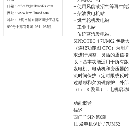
邮箱：office39@silkroad24.com
− 使用风能或沼气等再生
网址：
www.lxmsilkroad.com
− 柴油发电机站
地址：上海市浦东新区川沙王桥路
− 燃气轮机发电站
999号中邦商务园1034-1035幢
− 工业电站
− 传统蒸汽发电站。
SIPROTEC 4 7UM
（连续功能图 CFC）为
求进行调整。灵活的通信接
以下基本功能适用于所有版
发电机、电动机和变压器的
流时间保护（定时限或反时
过励磁和欠励磁保护、外部
（
fn，R-测量），电机启
功能概述
描述
西门子
SIP·第6版
11 发电机保护 / 7UM62