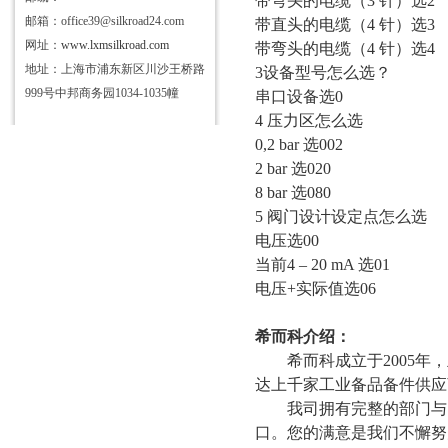
带弯头的电缆（
3 针）选2
邮箱：office39@silkroad24.com
带直头的电缆（
4 针）选3
网址：
www.lxmsilkroad.com
带弯头的电缆（
4 针）选4
地址：上海市浦东新区川沙王桥路
3设备型号怎么选？
999号中邦商务园1034-1035幢
串口设备选
0
4
压力区怎么选
0,2 bar 选002
2 bar 选020
8 bar 选080
5
阀门设计设定点怎么选
电压选
00
当前
4 – 20 mA 选01
电压
+实际值选06
希而科介绍：
希而科成立于
2005
达上千家工业备品备件供应
我司拥有完整的部门与
口
。您的满意是我们不懈努