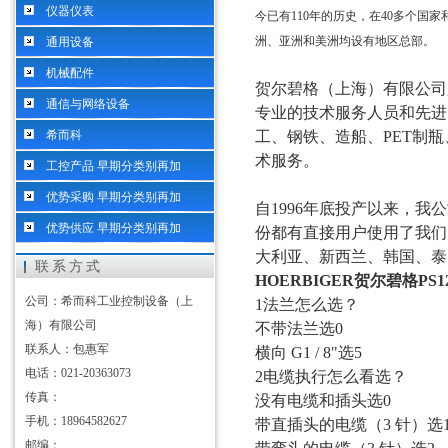
仪器仪表
今已有110年的历史，在40多个国
洲、亚洲和美洲均设有地区总部。
通用设备
机械配件
贺尔碧格（上海）有限公司
通信与网络设备
专业的技术服务人员和先进
希而科
工、钢铁、造船、
PET制
术服务。
工控产品 早期分类别再加
优势采购 早期分类别再加
自
1996年底投产以来，
优势供应 早期分类别再加
份都有直接用户使用了我们
大利亚、新西兰、韩国、泰
联系方式
HOERBIGER贺尔碧格PS
公司：希而科工业控制设备（上
1
法兰
怎么选？
海）有限公司
不带法兰选
0
联系人：包惠军
横向
G1 / 8"选5
电话：021-20363073
2
电缆执行
怎么看选？
传真：
没有电缆和插头选
0
手机：18964582627
带直插头的电缆（
3 针）选
邮编：