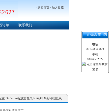
·
返回首页
·
加入收藏
线订单
|
联系我们
电话
021-20363073
手机
18964582627
er/派克 PGParker/派克齿轮泵PG系列 希而科德国原厂
G系列 希而科德国原厂