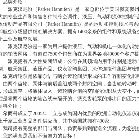
品牌介绍
：
派克汉尼汾（
Parker Hannifen）是一家总部位于美国俄
大的专业生产和销售各种制冷空调件、液压、气动和流体控制产
体传动产品有限公司（
Parker Hannifin）是的运动和控制
和航空市场提供精准解决方案。拥有1400余条的组件和系统设备生
个工业及航空领域。
派克汉尼汾是一家为用户提供液压、气动和机电一体化传动
有的销售网络，有超过
7500个销售商在为世界各地40000个客户
派克拥有八大性集团组成：公司在其领域内用于分别是运动
制、航天集团、液压产品、仪表管阀集团、流体连接件集团与密
派克齿轮泵是依靠泵缸与啮合齿轮间所形成的工作容积变化和
。由两个齿轮、泵体与前后盖组成两个封闭空间，当齿轮转动时
，形成真空，将液体吸入，齿轮啮合侧的空间的体积从大变小，
腔是靠两个齿轮的啮合线来隔开的。派克齿轮泵的排出口的压力
而科介绍：
希而科成立于
2005年，立志成为国内优质的欧洲自动化仪器
上千家工业备品备件供应商，其中德国就拥有400家。
我司拥有完整的部门与团队，负责采购到配送全流程，为您提
。您的满意是我们不懈努力的目标！