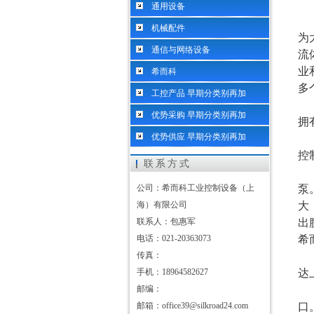
通用设备
机械配件
为
通信与网络设备
流
业
希而科
多
工控产品 早期分类别再加
优势采购 早期分类别再加
拥
优势供应 早期分类别再加
控
联系方式
公司：希而科工业控制设备（上
泵
海）有限公司
大
联系人：包惠军
出
电话：021-20363073
希
传真：
手机：18964582627
达
邮编：
邮箱：office39@silkroad24.com
口