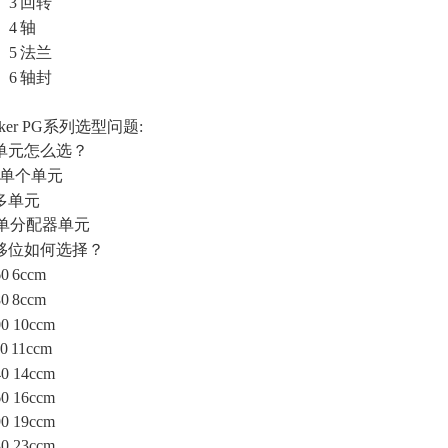
3
回转
4
轴
5
法兰
6
轴封
rker PG系列选型问题:
单元怎么选？
单个单元
多单元
单分配器单元
移位如何选择？
60
6ccm
80
8ccm
00
10ccm
10
11ccm
40
14ccm
60
16ccm
90
19ccm
30
23ccm