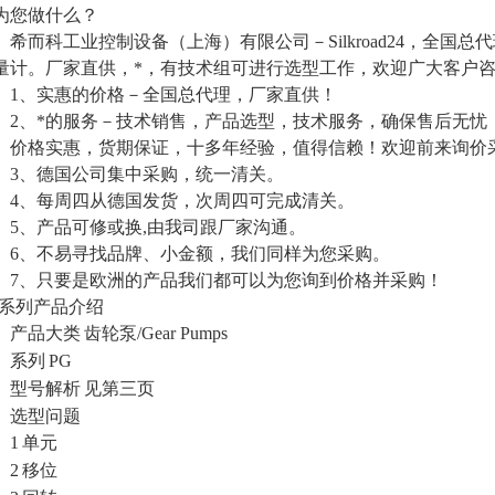
为您做什么？
希而科工业控制设备（上海）有限公司－
Silkroad24，全国
量计。厂家直供，*，有技术组可进行选型工作，欢迎广大客户
1
、
实惠的价格－全国总代理，厂家直供！
2
、
*的服务－技术销售，产品选型，技术服务，确保售后无忧
价格实惠，货期保证，十多年经验，值得信赖！欢迎前来询价
3
、德国公司集中采购，统一清关。
4
、每周四从德国发货，次周四可完成清关。
5
、产品可修或换
,由我司跟厂家沟通。
6
、不易寻找品牌、小金额，我们同样为您采购。
7
、只要是欧洲的产品我们都可以为您询到价格并采购！
G系列产品介绍
产品大类
齿轮泵
/Gear Pumps
系列
PG
型号解析
见第三页
选型问题
1
单元
2
移位