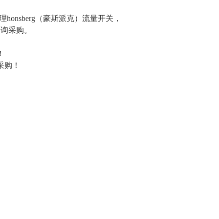
总代理honsberg（豪斯派克）流量开关，
咨询采购。
！
采购！