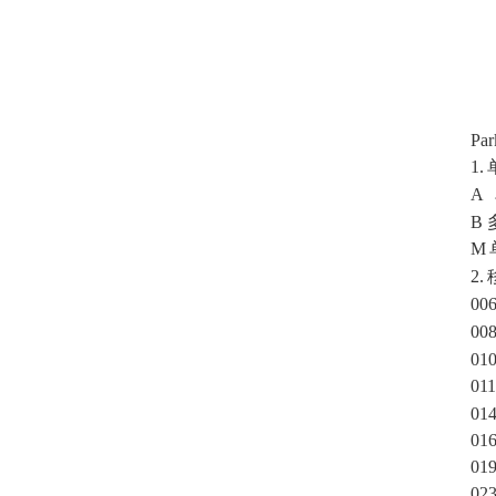
Pa
1.
A
B
M
2.
00
00
01
01
01
01
01
02