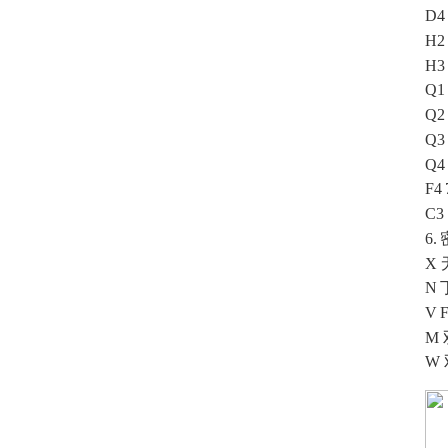
D4
H2
H
Q1
Q2
Q3
Q
F4
C3
6.
X
N
V
M
W