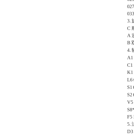
02
03
3.
C
A
B
4.
A1
C1
K1
L6
S1
S2
V5
S8
F5
5.
D