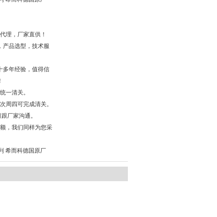
总代理，厂家直供！
，产品选型，技术服
十多年经验，值得信
！
，统一清关。
，次周四可完成清关。
司跟厂家沟通。
金额，我们同样为您采
G系列 希而科德国原厂