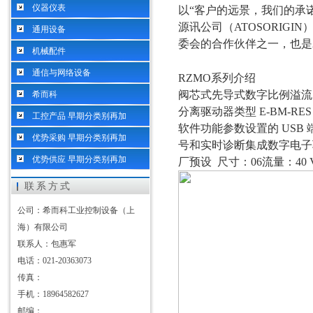
仪器仪表
以“客户的远景，我们
源讯公司（
ATOSORI
通用设备
委会的合作伙伴之一，也是2
机械配件
通信与网络设备
RZMO
系列介绍
阀芯式先导式数字比例溢流
希而科
分离驱动器类型 E-BM-R
工控产品 早期分类别再加
软件功能参数设置的
USB
优势采购 早期分类别再加
号和实时诊断集成数字电
优势供应 早期分类别再加
厂预设
尺寸：
06流量：40 V
联系方式
公司：希而科工业控制设备（上
海）有限公司
联系人：包惠军
电话：021-20363073
传真：
手机：18964582627
邮编：