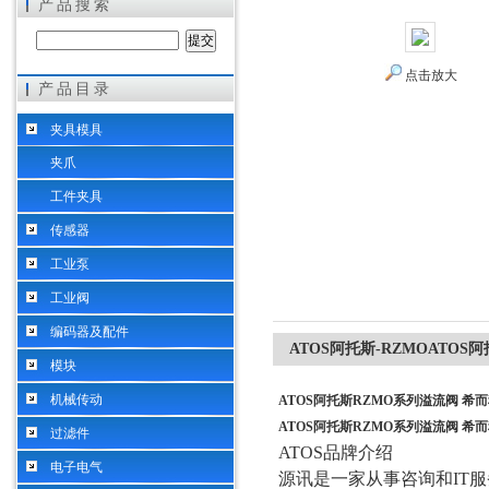
产品搜索
点击放大
产品目录
希而科工业控制设备（上海）有限公司
夹具模具
夹爪
工件夹具
传感器
工业泵
工业阀
编码器及配件
ATOS阿托斯-RZMOATO
模块
机械传动
ATOS阿托斯RZMO系列溢流阀 希
ATOS阿托斯RZMO系列溢流阀 希
过滤件
ATOS
品牌介绍
电子电气
源讯是一家从事咨询和
IT