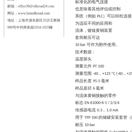
标准化的电气连接
邮箱：office39@silkroad24.com
也意味着其他评估或控制
网址：
www.lxmsilkroad.com
系统（例如
）可以轻松连接
PLC
地址：上海市浦东新区川沙王桥路
为适应不同的应用和
999号中邦商务园1034-1035幢
流体，镀镍黄铜装置
套筒耐压可达
可作为附件使用。
10 bar
技术数据：
温度探头
测量元件
PT 100
测量范围
°
-40 .. +125
C (-40 .. +
样品长度
毫米
95.5
样品直径
毫米
6
与流体黄铜接触的零件
标志
EN 61000-6-1 / 2/3/4
传感器电流
0.3 .. 1.0 mA
用于
的储罐安装套管（
TFP 100
耐压
10 bar