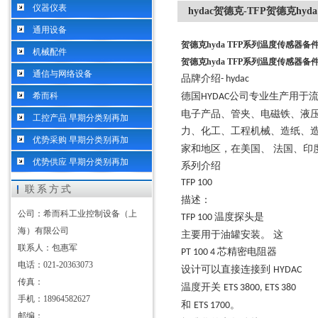
仪器仪表
hydac贺德克-TFP贺德克h
通用设备
贺德克hyda TFP系列温度传感器备
机械配件
贺德克hyda TFP系列温度传感器备
通信与网络设备
品牌介绍
- hydac
希而科
德国
公司专业生产用于
HYDAC
电子产品、管夹、电磁铁、液
工控产品 早期分类别再加
力、化工、工程机械、造纸、
优势采购 早期分类别再加
家和地区，在美国、 法国、印
优势供应 早期分类别再加
系列介绍
TFP 100
联系方式
描述：
公司：希而科工业控制设备（上
温度探头是
TFP 100
海）有限公司
主要用于油罐安装。
这
联系人：包惠军
芯精密电阻器
PT 100 4
电话：021-20363073
设计可以直接连接到
HYDAC
传真：
温度开关
ETS 3800, ETS 380
手机：18964582627
和
。
ETS 1700
邮编：