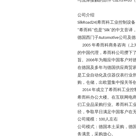
与流体接触的部件
（
CuZn39Pb3
公司介绍
希而科工业控制设备
SilkRoad24(
“希而科"也是“
"的中文音译，
Silk
德国西门子
公司及德
Automotive
年希而科商务咨询（上
2005
的中国代理，希而科公司攒下
旨。
年为顺应中国客户对
2006
在德国及多年与德国供应商贸
是工业自动化及仪器仪表行业
购，仓储，出欧盟集中报关等
年成立了希而科工业控
2014
希而科办公大楼。在互联网电
们工业品采购行业。希而科工
径，争取早日满足中国客户在
公司规模：
人左右
100
公司模式：德国本土采购，德
务满意，采购放心。