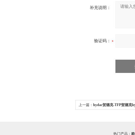
补充说明：
验证码：
上一篇：
hydac贺德克-TFP贺德克h
传感器 希而科直销
热门产品：
欧