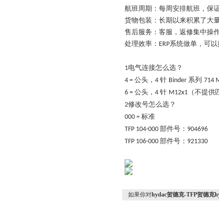
航班周期：每周安排航班，保
货物包装：长期以来积累了大
售后服务：客服，返修集中操作
处理效率：
系统做单，可以
ERP
电气连接怎么选？
1
公头，
针
系列
4 =
4
Binder
714 
公头，
针
（不提供
6 =
4
M12x1
修改号怎么选？
2
标准
000 =
部件号：
TFP 104-000
904696
部件号：
TFP 106-000
921330
如果你对
hydac贺德克-TFP贺德