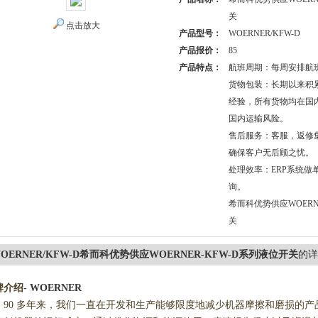
关
点击放大
产品型号：
WOERNER/KFW-D
产品报价：
85
产品特点：
航班周期：每周安排航
货物包装：长期以来积
经验，所有货物均在国
国内运输风险。
售后服务：客服，返修
确保客户无后顾之忧。
处理效率：ERP系统做
询。
希而科优势供应WOERN
关
OERNER/KFW-D希而科优势供应WOERNER-KFW-D系列液位开关
的详
牌介绍
-
WOERNER
90 多年来，我们一直在开发和生产能够限度地减少机器摩擦和磨损的产品。