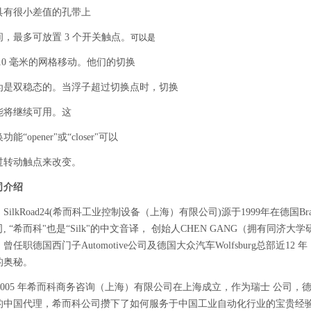
具有很小差值的孔带上
间，最多可放置
3 个开关触点。
可以是
10 毫米的网格移动。他们的切换
为是双稳态的。当浮子超过切换点时，切换
能将继续可用。这
换功能
“opener"或“closer"可以
过转动触点来改变。
司介绍
SilkRoad24(希而科工业控制设备（上海）有限公司)源于1999年在德国Braunsc
, “希而科"也是“Silk"的中文音译， 创始人CHEN GANG（拥有同济大学
曾任职德国西门子Automotive公司及德国大众汽车Wolfsburg总部近
的奥秘。
2005 年希而科商务咨询（上海）有限公司在上海成立，作为瑞士 公司，德国Ahlbor
的中国代理，希而科公司攒下了如何服务于中国工业自动化行业的宝贵经