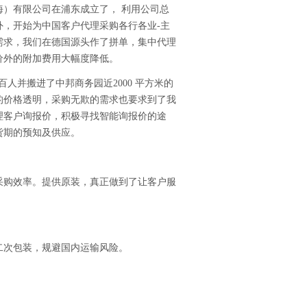
海）有限公司在浦东成立了， 利用公司总
，开始为中国客户代理采购各行各业-主
需求，我们在德国源头作了拼单，集中代理
价外的附加费用大幅度降低。
百人并搬进了中邦商务园近2000 平方米的
的价格透明，采购无欺的需求也要求到了我
理客户询报价，积极寻找智能询报价的途
货期的预知及供应。
采购效率。提供
原装，真正做到了让客户服
二次包装，规避国内运输风险。