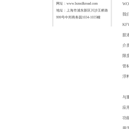
网址：
www.lxmsilkroad.com
W
地址：上海市浦东新区川沙王桥路
我
999号中邦商务园1034-1035幢
KF
脏
介
限
管
浮
与
应
功
用