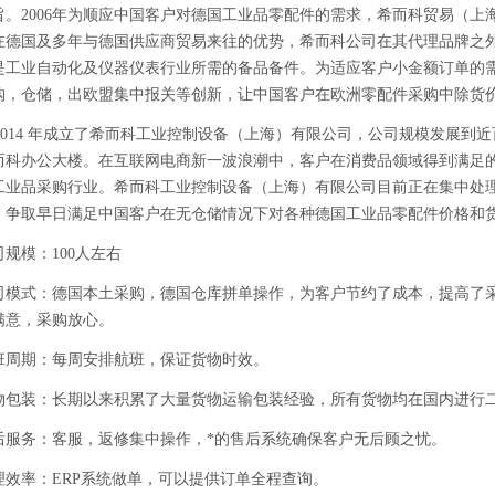
旨。2006年为顺应中国客户对德国工业品零配件的需求，希而科贸易（上
在德国及多年与德国供应商贸易来往的优势，希而科公司在其代理品牌之外
是工业自动化及仪器仪表行业所需的备品备件。为适应客户小金额订单的
购，仓储，出欧盟集中报关等创新，让中国客户在欧洲零配件采购中除货
2014 年成立了希而科工业控制设备（上海）有限公司，公司规模发展到近
而科办公大楼。在互联网电商新一波浪潮中，客户在消费品领域得到满足
工业品采购行业。希而科工业控制设备（上海）有限公司目前正在集中处
，争取早日满足中国客户在无仓储情况下对各种德国工业品零配件价格和
司规模：
100人左右
司模式：德国本土采购，德国仓库拼单操作，为客户节约了成本，提高了
满意，采购放心。
班周期：每周安排航班，保证货物时效。
物包装：长期以来积累了大量货物运输包装经验，所有货物均在国内进行
后服务：客服，返修集中操作，*的售后系统确保客户无后顾之忧。
理效率：
ERP系统做单，可以提供订单全程查询。