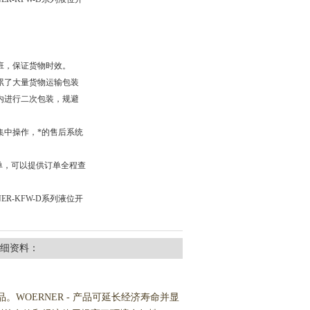
班，保证货物时效。
累了大量货物运输包装
内进行二次包装，规避
集中操作，*的售后系统
单，可以提供订单全程查
ER-KFW-D系列液位开
细资料：
WOERNER - 产品可延长经济寿命并显