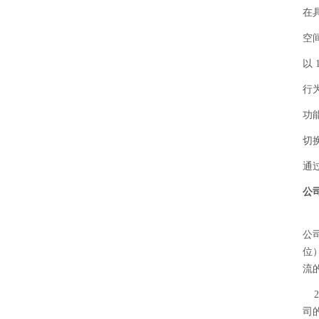
在
空
以
行
功
切
通
公
公司
位）
流
司