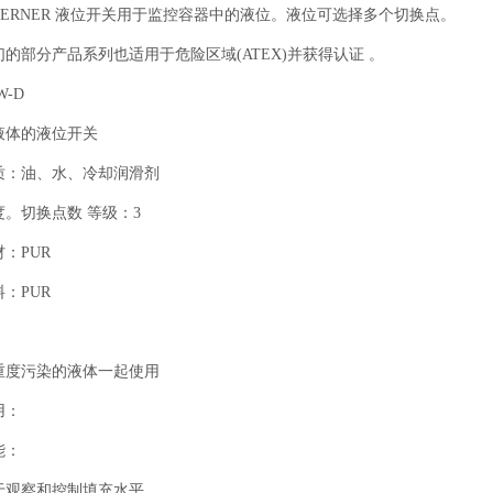
OERNER 液位开关用于监控容器中的液位。液位可选择多个切换点。
们的部分产品系列也适用于危险区域
(ATEX)并获得认证 。
W-D
液体的液位开关
质：油、水、冷却润滑剂
度。切换点数
等级：3
材：
PUR
料：
PUR
重度污染的液体一起使用
用：
能：
于观察和控制填充水平