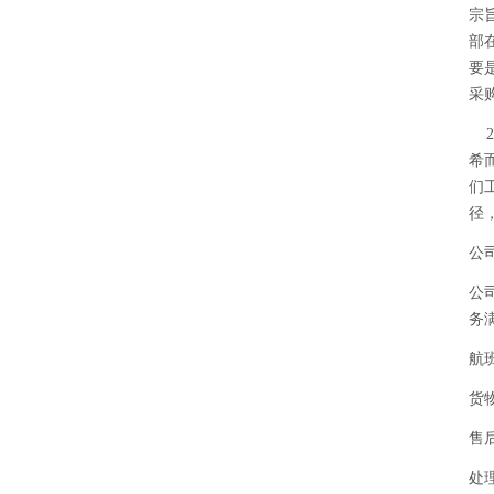
宗
部
要
采
希
们
径
公
公
务
航
货
售
处