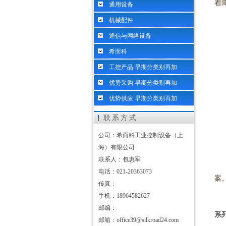
着
通用设备
机械配件
通信与网络设备
希而科
工控产品 早期分类别再加
优势采购 早期分类别再加
优势供应 早期分类别再加
联系方式
公司：希而科工业控制设备（上
海）有限公司
联系人：包惠军
电话：021-20363073
案
传真：
手机：18964582627
邮编：
系
邮箱：office39@silkroad24.com