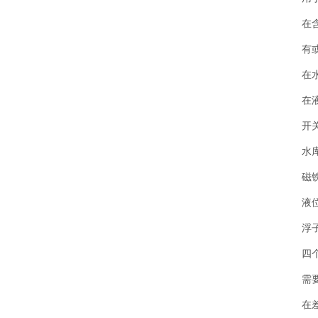
在
有
在
在
开
水
磁
液
浮
四
需
在