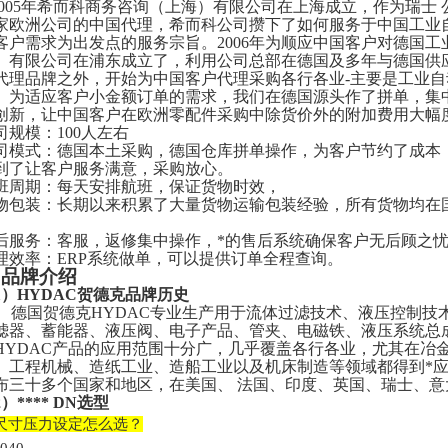
00
5
年希而科商务咨询（上海）有限公司在上海成立，作为瑞士
公
家欧洲公司的中国代理，希而科公司攒下了如何服务于中国工业
客户需求为出发点的服务宗旨。2006年为顺应中国客户对德国
）有限公司在浦东成立了，利用公司总部在德国及多年与德国供
代理品牌之外，开始为中国客户代理采购各行各业-主要是工业
。为适应客户小金额订单的需求，我们在德国源头作了拼单，集
创新，让中国客户在欧洲零配件采购中除货价外的附加费用大幅
司规模：
100人左右
司模式：德国本土采购，德国仓库拼单操作，为客户节约了成本
到了让客户服务满意，采购放心。
班周期：每天安排航班，保证货物时效，
物包装：长期以来积累了大量货物运输包装经验，所有货物均在
。
后服务：客服，返修集中操作，*的售后系统确保客户无后顾之
理效率：
ERP系统做单，可以提供订单全程查询。
.
品牌介绍
1）
HYDAC贺德克
品牌历史
德国贺德克
HYDAC专业生产用于流体过滤技术、液压控制技
滤器、蓄能器、液压阀、电子产品、管夹、电磁铁、液压系统总
HYDAC产品的应用范围十分广，几乎覆盖各行各业，尤其在冶
、工程机械、造纸工业、造船工业以及机床制造等领域都得到*应
布三十多个国家和地区，在美国、 法国、印度、英国、瑞士、
2）
**** DN选型
尺寸压力设定怎么选？