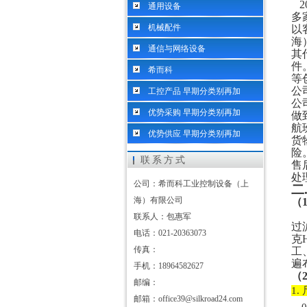
2
通用设备
多
机械配件
以
海
通信与网络设备
其
件
希而科
等
公
工控产品 早期分类别再加
公
优势采购 早期分类别再加
做
航
优势供应 早期分类别再加
货
险
联系方式
售
处
公司：希而科工业控制设备（上
二
海）有限公司
（
联系人：包惠军
过
电话：021-20363073
克
传真：
工
遍
手机：18964582627
（
邮编：
1.
邮箱：office39@silkroad24.com