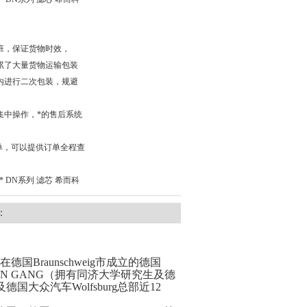
班，保证货物时效，
累了大量货物运输包装
内进行二次包装，规避
集中操作，*的售后系统
单，可以提供订单全程查
* DN系列 滤芯 希而科
：
德国Braunschweig市成立的德国
始人CHEN GANG（拥有同济大学研究生及德
及德国大众汽车Wolfsburg总部近12