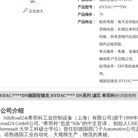
产品型号：
HYDAC/****DN
点击放大
产品报价：
79
产品特点：
航班周期：每天安排航
货物包装：长期以来积
经验，所有货物均在国
国内运输风险。
售后服务：客服，返修
确保客户无后顾之忧。
处理效率：ERP系统做
询。
德国贺德克 HYDAC***
YDAC/****DN德国贺德克 HYDAC**** DN系列 滤芯 希而科
的详细资料
.
公司介绍
SilkRoad24(希而科工业控制设备（上海）有限公司)源于1999年在
ilkroad24 GmbH公司, “希而科"也是“Silk"的中文音译， 创
Darmstadt 大学工科硕士学位）曾任职德国西门子Automotive公司
， 谙熟德国工业自动化，大规模生产，物流的奥秘。