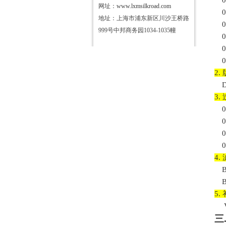
0
网址：
www.lxmsilkroad.com
0
地址：上海市浦东新区川沙王桥路
0
999号中邦商务园1034-1035幢
0
0
0
2.
3.
0
0
0
0
4.
5.
三