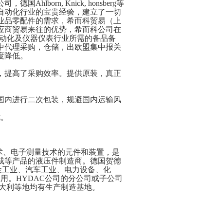
司，德国Ahlborn, Knick, honsberg等
自动化行业的宝贵经验，建立了一切
工业品零配件的需求，希而科贸易（上
应商贸易来往的优势，希而科公司在
自动化及仪器仪表行业所需的备品备
中代理采购，仓储，出欧盟集中报关
度降低。
，提高了采购效率。提供
原装，真正
国内进行二次包装，规避国内运输风
忧。
术、电子测量技术的元件和装置，是
成等产品的液压件制造商。德国贺德
金工业、汽车工业、电力设备、化
用。HYDAC公司的分公司或子公司
意大利等地均有生产制造基地。