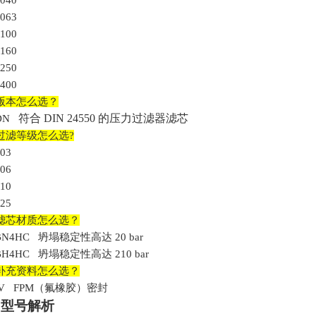
040
063
100
160
250
400
版本怎么选？
符合
DIN 24550 的压力过滤器滤芯
DN
过滤等级怎么选
?
03
06
10
25
滤芯材质怎么选？
BN4HC 坍塌稳定性高达 20 bar
BH4HC
坍塌稳定性高达
210 bar
补充资料怎么选？
V FPM（氟橡胶）密封
.型号解析