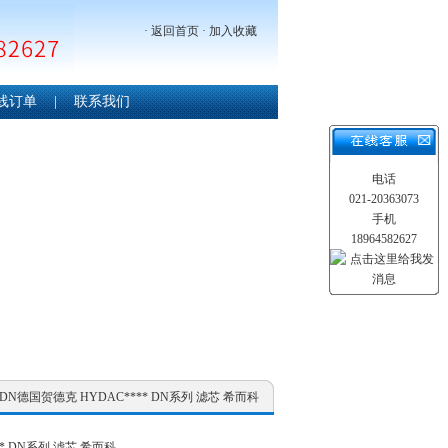
·
返回首页
·
加入收藏
线订单
|
联系我们
电话
021-20363073
手机
18964582627
**DN德国贺德克 HYDAC**** DN系列 滤芯 希而科
* DN系列 滤芯 希而科