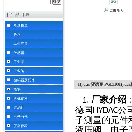
点击放大
产品目录
希而科工业控制设备（上海）有限公司
夹具模具
夹爪
工件夹具
传感器
工业泵
工业阀
编码器及配件
Hydac/贺德克 PGE103Hy
模块
厂家介绍
1.
机械传动
德国
公
过滤件
HYDAC
电子电气
子测量的元件
仪器仪表
液压阀、电子