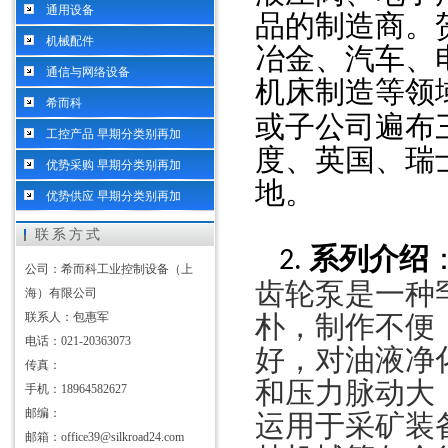
通用设备
品的制造商。
机械配件
冶金、汽车、
通信与网络设备
机床制造等领
希而科
或子公司遍布
工控产品 早期分类别再加
度、英国、瑞
优势采购 早期分类别再加
地。
优势供应 早期分类别再加
联系方式
系列介绍
2.
公司：希而科工业控制设备（上
齿轮泵是一种
海）有限公司
联系人：包惠军
朴，制作不便
电话：021-20363073
好，对油液净
传真：
和压力脉动大
手机：18964582627
邮编：
运用于采矿装
邮箱：office39@silkroad24.com