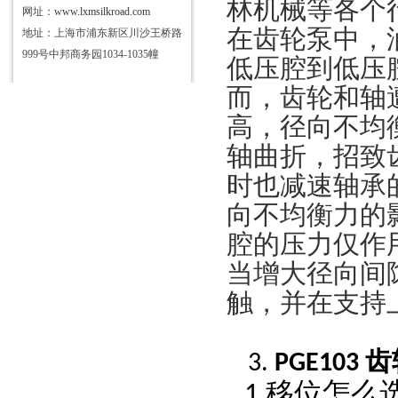
林机械等各个
网址：
www.lxmsilkroad.com
在齿轮泵中，
地址：上海市浦东新区川沙王桥路
999号中邦商务园1034-1035幢
低压腔到低压
而，齿轮和轴
高，径向不均
轴曲折，招致
时也减速轴承
向不均衡力的
腔的压力仅作
当增大径向间
触，并在支持
齿
3.
PGE103
移位怎么
1.