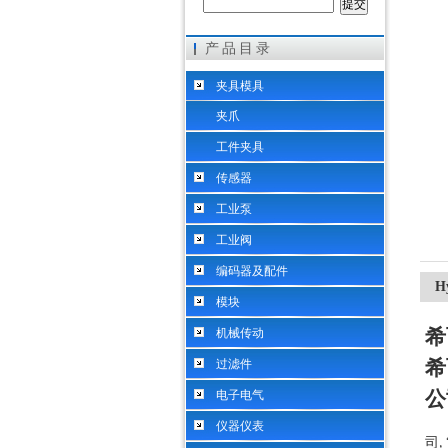
产品目录
希而科工业控制设备（上海）有限公司
夹具模具
夹爪
工件夹具
传感器
工业泵
工业阀
编码器及配件
H
模块
希
机械传动
希
过滤件
公
电子电气
仪器仪表
司
,