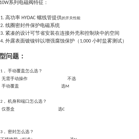
系列电磁阀特征：
10W
高功率
螺线管提供
1.
HYDAC
的开关性能
线圈密封件保护电磁系统
2.
紧凑的设计可节省安装在连接外壳和控制块中的空间
3.
外露表面镀镍锌以增强腐蚀保护（
小时盐雾测试）
4.
1,000
型问题：
手动覆盖怎么选？
1，
无需手动操作
不选
手动覆盖
选
M
机身和端口怎么选？
2，
仅墨盒
选
C
密封怎么选？
3，