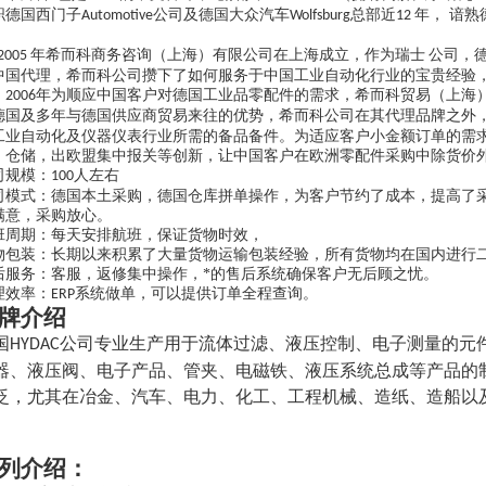
职德国西门子
公司及德国大众汽车
总部近
年， 谙
Automotive
Wolfsburg
12
。
年希而科商务咨询（上海）有限公司在上海成立，作为瑞士
公司，
2005
中国代理，希而科公司攒下了如何服务于中国工业自动化行业的宝贵经验
。
年为顺应中国客户对德国工业品零配件的需求，希而科贸易（上海）
2006
德国及多年与德国供应商贸易来往的优势，希而科公司在其代理品牌之外
工业自动化及仪器仪表行业所需的备品备件。为适应客户小金额订单的需
，仓储，出欧盟集中报关等创新，让中国客户在欧洲零配件采购中除货价
司规模：
人左右
100
司模式：德国本土采购，德国仓库拼单操作，为客户节约了成本，提高了
满意，采购放心。
班周期：每天安排航班，保证货物时效，
物包装：长期以来积累了大量货物运输包装经验，所有货物均在国内进行
后服务：客服，返修集中操作，*的售后系统确保客户无后顾之忧。
理效率：
系统做单，可以提供订单全程查询。
ERP
牌
介绍
国
公司专业生产用于流体过滤、液压控制、电子测量的元
HYDAC
器、液压阀、电子产品、管夹、电磁铁、液压系统总成等产品的
泛，尤其在冶金、汽车、电力、化工、工程机械、造纸、造船以
列介绍：