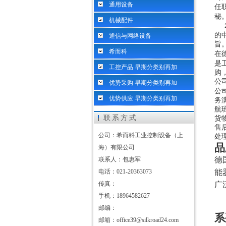
通用设备
任
秘
机械配件
的
通信与网络设备
旨
希而科
在
是
工控产品 早期分类别再加
购
公
优势采购 早期分类别再加
公
优势供应 早期分类别再加
务
航
联系方式
货
售
公司：希而科工业控制设备（上
处
品
海）有限公司
德
联系人：包惠军
电话：021-20363073
能
传真：
广
手机：18964582627
邮编：
系
邮箱：office39@silkroad24.com