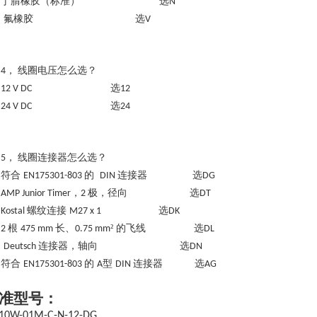
丁腈橡胶（标准）
选
N
氟橡胶
选
V
线圈电压怎么选？
4，
选
12 V DC
12
选
24 V DC
24
线圈连接器怎么选？
5，
符合
的
连接器 选
EN175301-803
DIN
DG
，
极，径向 选
AMP Junior Timer
2
DT
螺纹连接
选
Kostal
M27 x 1
DK
根
长、
² 的飞线 选
2
475 mm
0.75 mm
DL
连接器，轴向 选
Deutsch
DN
符合
的
型
连接器
选
EN175301-803
A
DIN
AG
准型号：
10W-01M-C-N-12-DG