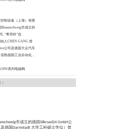
科工业控制设备（上海）有限
raunschweig市成立的
公司, “希而科"也
创始人CHEN GANG 曾
tive公司及德国大众汽车
 年， 谙熟德国工业自动化，
WS10W系列电磁阀
料：
市成立的德国
公
unschweig
Silkroad24 GmbH
生及德国
大学工科硕士学位）曾
Darmstadt