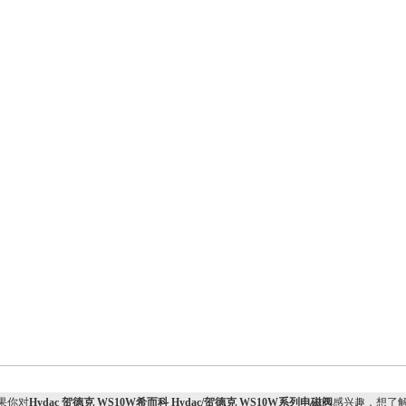
果你对
Hydac 贺德克 WS10W希而科 Hydac/贺德克 WS10W系列电磁阀
感兴趣，想了