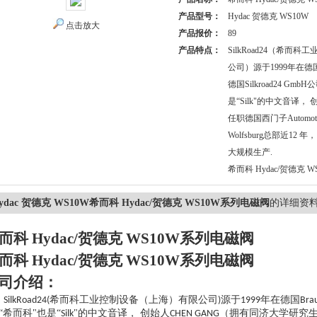
产品型号：
Hydac 贺德克 WS10W
点击放大
产品报价：
89
产品特点：
SilkRoad24（希而
公司）源于1999年在德国B
德国Silkroad24 GmbH
是“Silk"的中文音译， 
任职德国西门子Automo
Wolfsburg总部近12
大规模生产.
希而科 Hydac/贺德克 
ydac 贺德克 WS10W希而科 Hydac/贺德克 WS10W系列电磁阀
的详细资
而科 Hydac/贺德克 WS10W系列电磁阀
而科 Hydac/贺德克 WS10W系列电磁阀
司介绍：
希而科工业控制设备（上海）有限公司
源于
年在德国
SilkRoad24(
)
1999
Bra
“希而科"也是“
"的中文音译， 创始人
（拥有同济大学研究
Silk
CHEN GANG