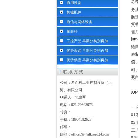
公
通用设备
务
机械配件
航
通信与网络设备
货
希而科
售
jum
工控产品 早期分类别再加
德
优势采购 早期分类别再加
表
优势供应 早期分类别再加
值
司
联系方式
秀
公司：希而科工业控制设备（上
海）有限公司
JUM
联系人：包惠军
电话：021-20363073
一
传真：
01
手机：18964582627
05
邮编：
二
.
邮箱：office39@silkroad24.com