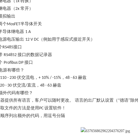
继电器（
转换）
1x
继电器（
常开）
2x
模拟输出
两个
半导体开关
MosFET
半导体继电器
1 A
电源电压输出
（例如用于感应式接近开关）
12 V DC
个
接口
RS485
带
接口的数据记录器
RS4852
个
接口
Profibus DP
电源有哪些？
伏交流电，
，
赫兹
110 - 230
+ 10% / -15%
48 - 63
伏交流
直流，
赫兹
20 - 30
/
48 - 63
额外代码有哪些？
仪器提供所有语言，客户可以随时更改。
语言的出厂默认设置（“德语"除
读取文件的方法是使用
设置软件！
PC
按顺序列出额外的代码，用逗号分隔