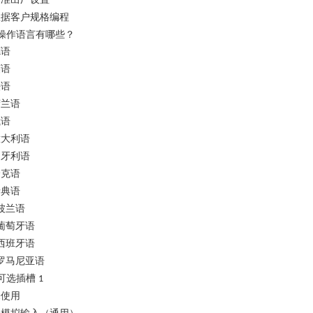
根据客户规格编程
操作语言有哪些？
德语
英语
法语
荷兰语
俄语
意大利语
匈牙利语
捷克语
瑞典语
波兰语
葡萄牙语
西班牙语
罗马尼亚语
可选插槽
1
未使用