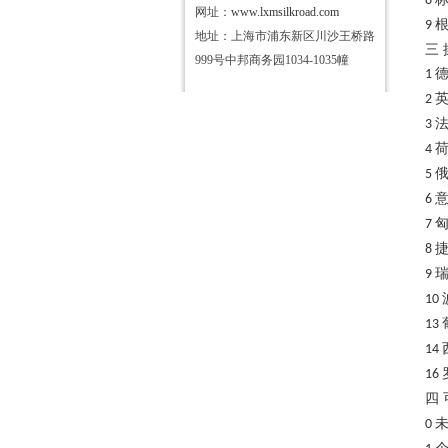
8
网址：
www.lxmsilkroad.com
9
地址：上海市浦东新区川沙王桥路
三
999号中邦商务园1034-1035幢
1
2
3
4
5
6
7
8
9
10
13
14
16
四
0