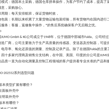
司模式：德国本土采购，德国仓库拼单操作，为客户节约了成本，提高了
满意，采购放心。
班周期：每天安排航班，保证货物时效，
物包装：长期以来积累了大量货物运输包装经验，所有货物均在国内进行
后服务：客服，返修集中操作，*的售后系统确保客户无后顾之忧。
o
国
公司成立于
年，位于德国中部城市
。公司经过
JUMO GmbH & KG
1948
Fulda
制造厂商，公司主要致力于生产高质量的传感器、变送器及控制器，可提
、电导率、氧化还原值的测量、控制及记录产品。除了在德国
的主要
Fulda
、四十多家代理商及销售分支结构，在中国、美国、印度的分公司是
JUMO
的品质一直为自动化测量及控制工程领域的客户提供着专业水准的产品和
系列选型问题
O-202552
基本类型扩展有哪些？
在面板外壳中
在明装外壳中
版本有哪些？
标准出厂设置