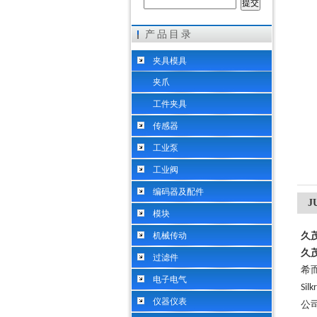
产品目录
希而科工业控制设备（上海）有限公司
夹具模具
夹爪
工件夹具
传感器
工业泵
工业阀
编码器及配件
J
模块
机械传动
久茂
久茂
过滤件
希
电子电气
Sil
仪器仪表
公