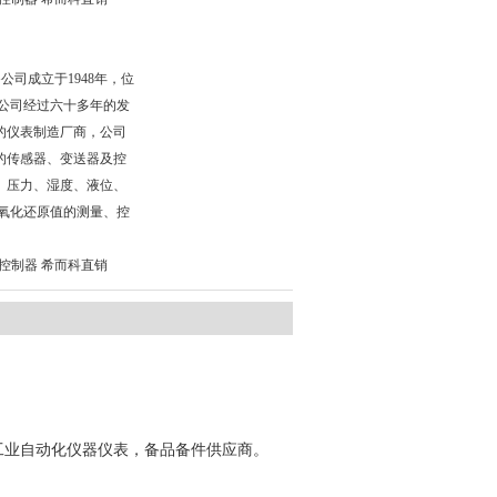
KG公司成立于1948年，位
a。公司经过六十多年的发
的仪表制造厂商，公司
的传感器、变送器及控
、压力、湿度、液位、
、氧化还原值的测量、控
列 控制器 希而科直销
工业自动化仪器仪表，备品备件供应商。