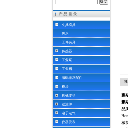
产品目录
希而科工业控制设备（上海）有限公司
夹具模具
夹爪
工件夹具
传感器
工业泵
工业阀
编码器及配件
H
模块
豪
机械传动
豪
过滤件
品
电子电气
H
仪器仪表
械