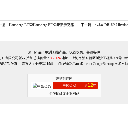
一篇：
Honsberg-EFK2Honsberg EFK2豪斯派克流
下一篇：
hydac DB16P-01hy
开关 希而科代理
阀 希而科优势供应
热门产品：
欧洲工控产品、仪器仪表、备品备件
海）有限公司版权所有 总访问量：
539124
地址：上海市浦东新区川沙王桥路999号中邦商务
363073 传真： 联系人：包惠军 邮箱：office39@silkroad24.com
GoogleSitemap
技术支持
智能制造网
12
中级会员
第
年
推荐收藏该企业网站