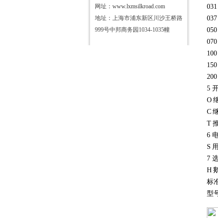
网址：
www.lxmsilkroad.com
031
地址：上海市浦东新区川沙王桥路
037
999号中邦商务园1034-1035幢
050
070
100
150
200
5
O
C
T
6
S
7 
H
标
型