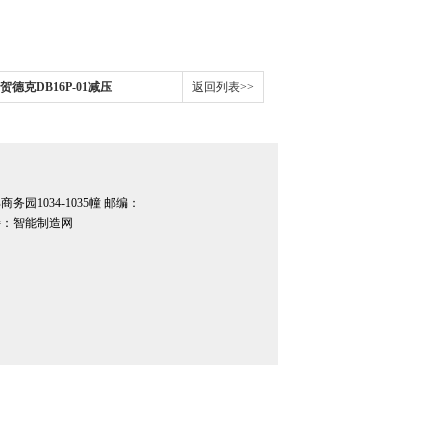
dac贺德克DB16P-01减压
返回列表>>
园1034-1035幢 邮编：
：智能制造网