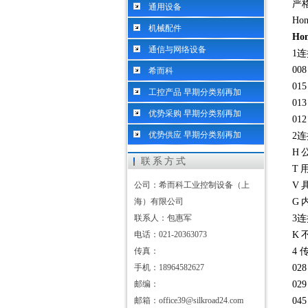
严
通用设备
Ho
机械配件
Ho
通信与网络设备
1
008
希而科
015
工控产品 早期分类别再加
013
优势采购 早期分类别再加
012
优势供应 早期分类别再加
2
H
联系方式
T
公司：希而科工业控制设备（上
V
海）有限公司
G
联系人：包惠军
3
电话：021-20363073
K
传真：
4
手机：18964582627
028
邮编：
029
邮箱：office39@silkroad24.com
045