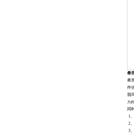
希
希
件
我
力
同
1
2
3