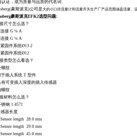
格认证，成为质量与品质的代名词.
nsberg(豪斯派克)公司是
大的小口径流量计和流量开关生产厂产品范围涵盖流量、
nsberg豪斯派克EFK2选型问题:
连接尺寸怎么选？
连接
G ¼ A
连接
G ¼ A
紧固件系统
Ø13.2
紧固件系统
Ø12
连接类型怎么看选？
公螺纹
用于插入系统
T 型件
具有可变插入深度的插入传感器
内螺纹
连接材料怎么选？
不锈钢
1.4571
 传感器长度
Sensor length 28.0 mm
Sensor length 29.0 mm
Sensor length 45.0 mm