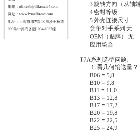
3
旋转方向（从轴
邮箱：office39@silkroad24.com
4
密封等级
网址：
www.lxmsilkroad.com
5
外壳连接尺寸
地址：上海市浦东新区川沙王桥路
竞争对手系列
无
999号中邦商务园1034-1035幢
OEM（贴牌）
无
应用场合
T7A系列选型问题:
1.
看几何输送量？
B06 = 5,8
B10 = 9,8
B11 = 11,0
B13 = 12,8
B17 = 17,2
B20 = 19,8
B22 = 22,5
B25 = 24,9