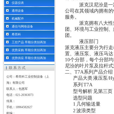
仪器仪表
派克汉尼汾是一
公司在其领域内拥有的
通用设备
服务。
机械配件
派克拥有八大性
通信与网络设备
团、环境与工业控制、
希而科
团。
液压部门
工控产品 早期分类别再加
派克液压主要分为行走
优势采购 早期分类别再加
置、液压泵、液压马达
优势供应 早期分类别再加
10个分部，每个分部
尼汾的叶片泵及拉杆式
联系方式
二
、
T7A系列产品介绍
公司：希而科工业控制设备（上
产品大类
液压泵
/H
海）有限公司
系列
T7A
联系人：包惠军
型号解析
见第三页
电话：021-20363073
选型问题
传真：
1
几何输送量
手机：18964582627
2
波浪类型
邮编：