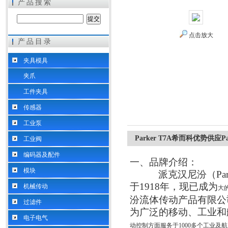
产品搜索
点击放大
产品目录
希而科工业控制设备（上海）有限公司
夹具模具
夹爪
工件夹具
传感器
工业泵
Parker T7A希而科优势供应P
工业阀
编码器及配件
一
、品牌介绍
：
模块
派克汉尼汾（
P
于1918年，现已成为
机械传动
大
汾流体传动产品有限公
过滤件
为广泛的移动、工业和
电子电气
动控制方面服务于1000多个工业及