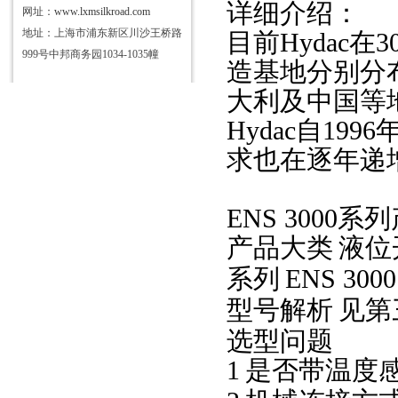
详细介绍：
网址：
www.lxmsilkroad.com
地址：上海市浦东新区川沙王桥路
目前
Hydac
999号中邦商务园1034-1035幢
造基地分别分
大利及中国等地
Hydac自1
求也在逐年递
ENS 3000
产品大类
液位
系列
ENS 3000
型号解析
见第
选型问题
1
是否带温度