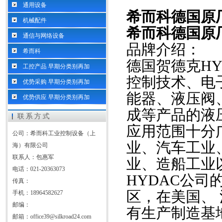
通用设备
希而科德国原厂H
机械配件
希而科德国原厂H
通信与网络设备
品牌介绍：
希而科
德国贺德克
H
工控产品 早期分类别再加
控制技术、电
优势采购 早期分类别再加
能器、液压阀
优势供应 早期分类别再加
成等产品的液
联系方式
应用范围十分
公司：希而科工业控制设备（上
业、汽车工业
海）有限公司
联系人：包惠军
业、造船工业
电话：021-20363073
HYDAC公
传真：
区，在美国、
手机：18964582627
邮编：
有生产制造基
邮箱：office39@silkroad24.com