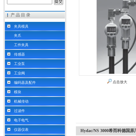
产品目录
希而科工业控制设备（上海）有限公司
夹具模具
夹爪
工件夹具
传感器
工业泵
工业阀
点击放大
编码器及配件
模块
机械传动
过滤件
电子电气
仪器仪表
Hydac/NS 3000希而科德国原