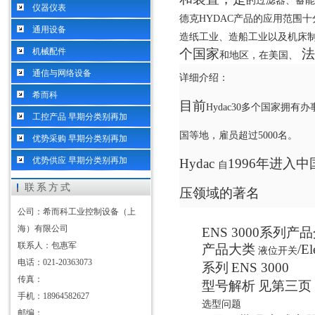
的过滤器、蓄能
仪器仪表
德克HYDAC产品的应用范围十
通用设备
造纸工业、造船工业以及机床
机械配件
个国家
法
和地区，在美国、
通信与网络设备
详细介绍：
希而科
目前
Hydac30多个国家拥
工控产品 早期分类别再加
国等地，雇员超过5000名。
优势采购 早期分类别再加
优势供应 早期分类别再加
Hydac
1996年进
自
联系方式
压领域的著名
公司：希而科工业控制设备（上
海）有限公司
ENS 3000
系列产品
联系人：包惠军
产品大类
/El
液位开关
电话：021-20363073
系列
ENS 3000
传真：
型号解析
见第三页
手机：18964582627
选型问题
邮编：