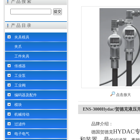
产品搜索
产品目录
希而科工业控制设备（上海）有限公司
夹具模具
夹爪
工件夹具
传感器
工业泵
工业阀
点击放大
编码器及配件
模块
ENS-3000Hydac/贺德克液压
机械传动
品牌介绍：
过滤件
HYDA
德国贺德克
电子电气
和装置，是