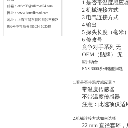
1
是否带温度感应
邮箱：office39@silkroad24.com
2
机械连接方式
网址：
www.lxmsilkroad.com
3
电气连接方式
地址：上海市浦东新区川沙王桥路
4
输出
999号中邦商务园1034-1035幢
5
探头长度（毫米
6
修改号
竞争对手系列
无
OEM（贴牌）
无
应用场合
ENS 3000系列选型问题:
1.看是否带温度感应器？
带温度传感器
不带温度传感器
注意：此选项仅适
2.机械连接方式如何选择
22 mm 直径套环