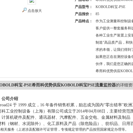
产品型号：
KOBOLD科宝-PSE
点击放大
产品报价：
85
产品特点：
作为工业测量和控制设
客户提供一整套服务和
各种工业生产装置上安装
制造"高品质产品，和
求的本领，让我们得到
如果您正在在测控设备
伙伴，我们是您正确的
希而科优势供应KOBOL
OBOLD科宝-PSE希而科优势供应KOBOLD科宝PSE流量监控器
的详细资
、
公司介绍
lkroad24 于 1999 成立，16 年备件销售积累，励志成为国内“零出
而科工业控制设备（上海）有限公司成立于
2014年04月08日，主要经
、计算机硬件及配件、通讯器材、汽摩配件、五金交电、金属材料及制品
材料（钢材、水泥除外）、化工原料及产品（除危险品）、纺织品、日用
供相关服务（上述涉及配额许可证管理，专项规定管理的产品按照国家规定办理等。