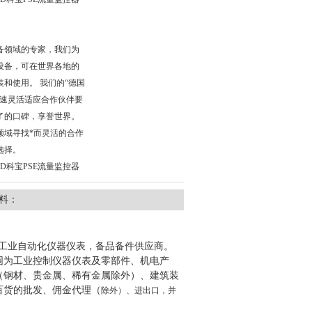
备领域的专家，我们为
设备，可在世界各地的
和使用。 我们的“德国
快速灵活适应合作伙伴要
了的口碑，享誉世界。
领域寻找*而灵活的合作
选择。
D科宝PSE流量监控器
料：
错率"欧洲工业自动化仪器仪表，备品备件供应商。
营范围为工业控制仪器仪表及零部件、机电产
（钢材、贵金属、稀有金属除外）、建筑装
百货的批发、佣金代理（
除外）、进出口，并