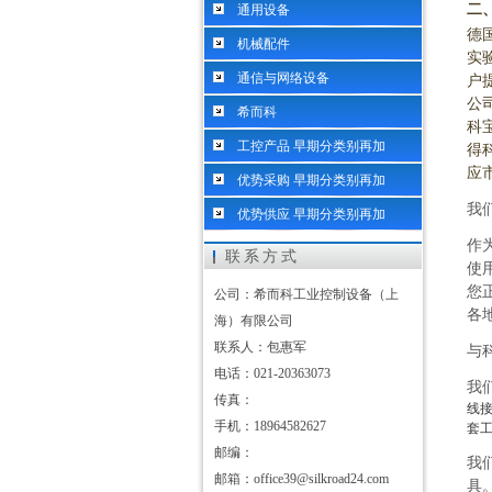
二
通用设备
德
机械配件
实
通信与网络设备
户
公
希而科
科
工控产品 早期分类别再加
得
应
优势采购 早期分类别再加
我
优势供应 早期分类别再加
作
联系方式
使
您
公司：希而科工业控制设备（上
各
海）有限公司
联系人：包惠军
与
电话：021-20363073
我
传真：
线
手机：18964582627
套
邮编：
我
邮箱：office39@silkroad24.com
具