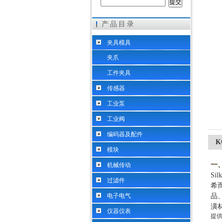
产品目录
希而科工业控制设备（上海）有限公司
夹具模具
夹爪
工件夹具
传感器
工业泵
工业阀
编码器及配件
K
模块
一
机械传动
Si
过滤件
希
电子电气
品
潢
仪器仪表
提