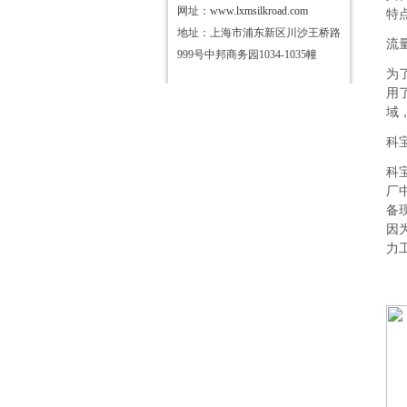
网址：
www.lxmsilkroad.com
特
地址：上海市浦东新区川沙王桥路
流
999号中邦商务园1034-1035幢
为
用
域
科
科
厂
备
因
力