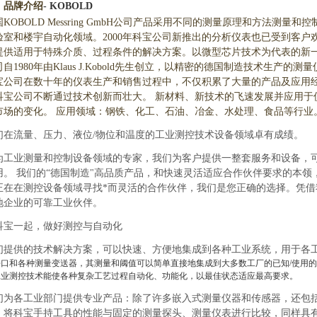
、品牌介绍
- KOBOLD
国
KOBOLD Messring GmbH公司产品采用不同的测量原理和方法测
验室和楼宇自动化领域。2000年科宝公司新推出的分析仪表也已受到客
提供适用于特殊介质、过程条件的解决方案。以微型芯片技术为代表的新
司自1980年由Klaus J.Kobold先生创立，以精密的德国制造技术生产
宝公司在数十年的仪表生产和销售过程中，不仅积累了大量的产品及应用
科宝公司不断通过技术创新而壮大。 新材料、新技术的飞速发展并应用于
市场的变化。 应用领域：钢铁、化工、石油、冶金、水处理、食品等行业
们在流量、压力、液位
/物位和温度的工业测控技术设备领域卓有成绩。
为工业测量和控制设备领域的专家，我们为客户提供一整套服务和设备，
用。
我们的“德国制造"高品质产品，和快速灵活适应合作伙伴要求的本领
正在在测控设备领域寻找*而灵活的合作伙伴，我们是您正确的选择。凭
地企业的可靠工业伙伴。
科宝一起，做好测控与自动化
们提供的技术解决方案，可以快速、方便地集成到各种工业系统，用于各
接口和各种测量变送器，其测量和阈值可以简单直接地集成到大多数工厂的已知/使用
工业测控技术能使各种复杂工艺过程自动化、功能化，以最佳状态适应最高要求。
们为各工业部门提供专业产品：除了许多嵌入式测量仪器和传感器，还包
。将科宝手持工具的性能与固定的测量探头、测量仪表进行比较，同样具