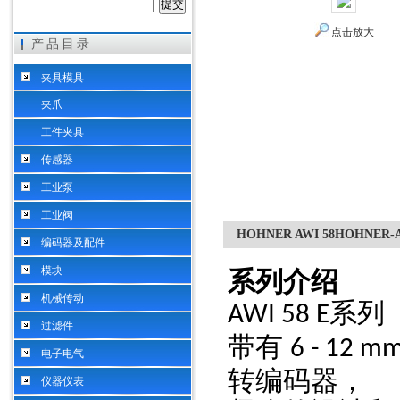
点击放大
产品目录
希而科工业控制设备（上海）有限公司
夹具模具
夹爪
工件夹具
传感器
工业泵
工业阀
HOHNER AWI 58HOHNE
编码器及配件
模块
系列介绍
机械传动
系列
AWI 58 E
过滤件
带有
6 - 12 m
电子电气
转编码器，
仪器仪表