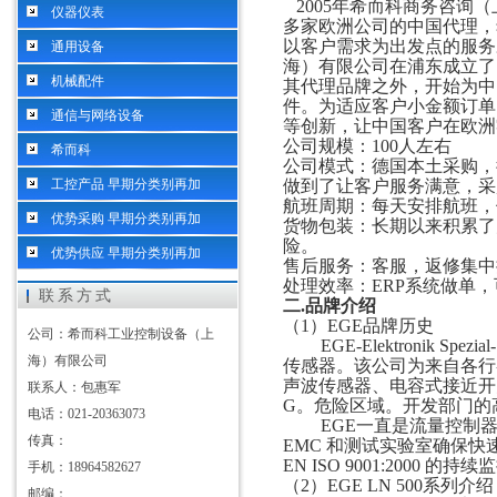
200
5
年希而科商务咨询（
仪器仪表
多家欧洲公司的中国代理，
以客户需求为出发点的服务
通用设备
海）有限公司在浦东成立了
机械配件
其代理品牌之外，开始为中
件。为适应客户小金额订单
通信与网络设备
等创新，让中国客户在欧洲
公司规模：
100人左右
希而科
公司模式：德国本土采购，
工控产品 早期分类别再加
做到了让客户服务满意，采
航班周期：每天安排航班，
优势采购 早期分类别再加
货物包装：长期以来积累了
险。
优势供应 早期分类别再加
售后服务：客服，返修集中
处理效率：
ERP系统做单
联系方式
二
.
品牌介绍
（
1）EGE品牌历史
公司：希而科工业控制设备（上
EGE-Elektronik 
海）有限公司
传感器。该公司为来自各行
声波传感器、电容式接近开
联系人：包惠军
G。危险区域。开发部门的
电话：021-20363073
EGE一直是流量控制
传真：
EMC 和测试实验室确保
EN ISO 9001:2000
手机：18964582627
（
2）
EGE
LN 500
系列介绍
邮编：