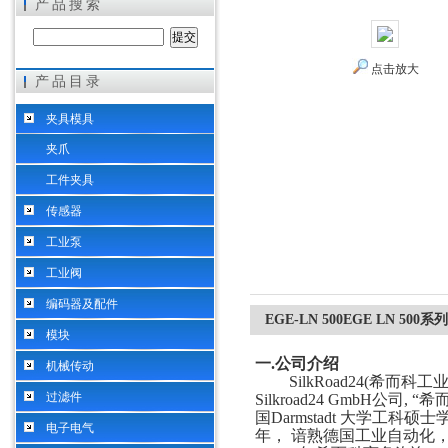
产品搜索
点击放大
产品目录
希而科工业控制设备（上海）有限公司
夹具模具
夹爪
工件夹具
传感器
工业泵
工业阀
编码器及配件
EGE-LN 500EGE LN 5
模块
一
.
公司介绍
机械传动
SilkRoad24(希而
过滤件
Silkroad24 GmbH公
国Darmstadt 大学工科硕
电子电气
年， 谙熟德国工业自动化