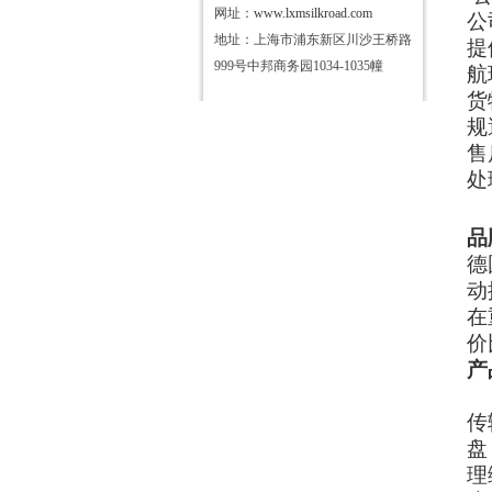
网址：
www.lxmsilkroad.com
公
地址：上海市浦东新区川沙王桥路
提
999号中邦商务园1034-1035幢
航
货
规
售
处
品
德
动
在
价
产
传
盘
理