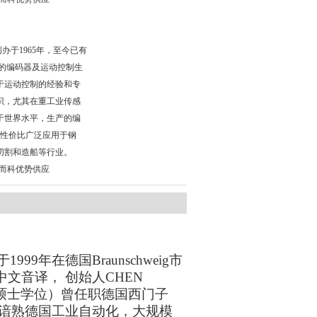
公司创办于1965年，至今已有
名的编码器及运动控制生
于运动控制的经验和专
识，尤其在重工业传感
于世界水平，生产的编
的性价比广泛应用于钢
切割和造船等行业。
 希而科优势供应
99年在德国Braunschweig市
k"的中文音译， 创始人CHEN
工科硕士学位）曾任职德国西门子
2 年， 谙熟德国工业自动化，大规模