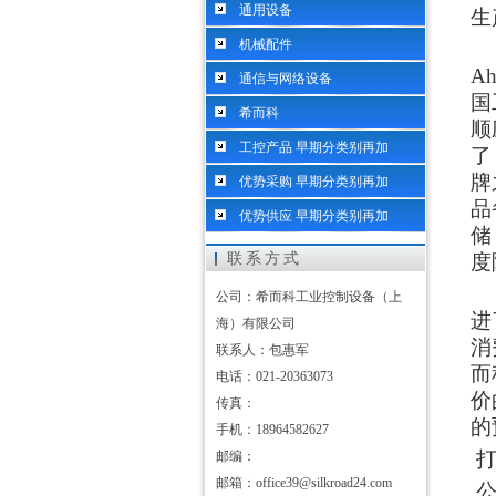
通用设备
生
机械配件
2
A
通信与网络设备
国
希而科
顺
工控产品 早期分类别再加
了
牌
优势采购 早期分类别再加
品
优势供应 早期分类别再加
储
联系方式
度
2
公司：希而科工业控制设备（上
进
海）有限公司
消
联系人：包惠军
而
电话：021-20363073
价
传真：
的
手机：18964582627
打
邮编：
邮箱：office39@silkroad24.com
公