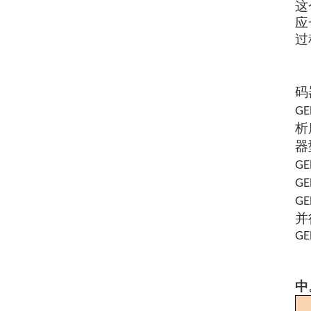
这
应
过
码
GE
析
器
GE
GE
GE
并
GE
中