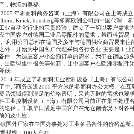
产，物流的奥秘。
005 年希而科商务咨询（上海）有限公司在上海成立
hlborn, Knick, honsberg等多家欧洲公司的中
工业自动化行业的宝贵经验，建立了一切以客户需求为出
应中国客户对德国工业品零配件的需求，希而科贸易
， 利用公司总部在德国及多年与德国供应商贸易来往
之外，开始为中国客户代理采购各行各业-主要是工业
备件。为适应客户小金额订单的需求，我们在德国源
，出欧盟集中报关等创新，让中国客户在欧洲零配件
降低。
014 年成立了希而科工业控制设备（上海）有限公
了中邦商务园近2000 平方米的希而科办公大楼。在
费品领域得到满足的价格透明，采购无欺的需求也要
科工业控制设备（上海）有限公司目前正在集中处理
的途径，争取早日满足中国客户在无仓储情况下对各
预知及供应。
破国外厂家在中国办事处对工业备品备件的价格垄断
司规模：100人左右