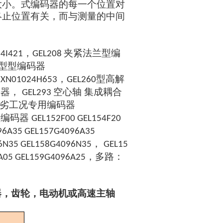
大小。式编码器的每一个位置对
终止位置有关，而与测量的中间
，
夹紧法兰型编
4I421
GEL208
型型编码器
，
型高解
9XN01024H653
GEL260
码器，
空心轴 集成耦合
GEL293
劣工况专用编码器
型编码器
GEL152F00 GEL154F20
96A35 GEL157G4096A35
，
6N35 GEL158G4096N35
GEL15
，多路：
A05 GEL159G4096A25
器，齿轮，电动机或高速主轴