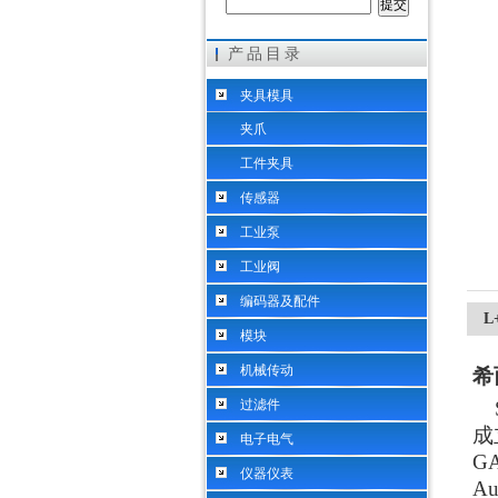
产品目录
希而科工业控制设备（上海）有限公司
夹具模具
夹爪
工件夹具
传感器
工业泵
工业阀
编码器及配件
L
模块
机械传动
希
过滤件
S
成
电子电气
G
仪器仪表
A