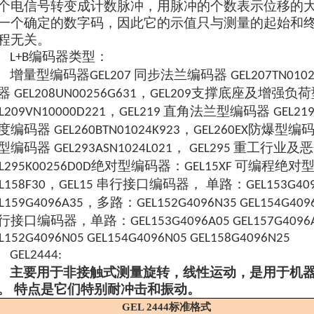
个电信号转变成计数脉冲，用脉冲的个数表示位移的
一个确定的数字码，因此它的示值只与测量的起始和
程无关。
编码器类型：
L+B
增量型编码器
同步法兰编码器
GEL207
GEL207TN0102
器
，
支撑底座及增强负荷
GEL208UN00256G631
GEL209
，
直角法兰型编码器
L209VN10000D221
GEL219
GEL21
度编码器
，
防爆型编
GEL260BTN01024K923
GEL260EX
型编码器
，
重工行业及恶
GEL293ASN1024L021
GEL295
绝对型编码器：
可编程绝对
L295K00256D0D
GEL15XF
，
串行接口编码器， 单路：
L158F30
GEL15
GEL153G40
，多路：
L159G4096A35
GEL152G4096N35 GEL154G409
行接口编码器，单路：
GEL153G4096A05 GEL157G4096
L152G4096N05 GEL154G4096N05 GEL158G4096N25
GEL2444:
主要用于非接触式测量旋转，线性运动，是用于机
。
特点是它们特别耐冲击和振动。
GEL 2444标准格式