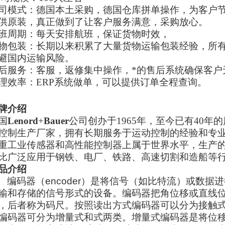
司模式：德国本土采购，德国仓库拼单操作，为客户
供
原装，真正做到了让客户服务满意，采购放心。
班周期：每天安排航班，保证货物时效，
物包装：长期以来积累了大量货物运输包装经验，所
避国内运输风险。
后服务：客服，返修集中操作，*的售后系统确保客户
理效率：
ERP系统做单，可以提供订单全程查询。
牌介绍
国
Lenord
+
Bauer
公司创办于
1965年，至今已有40年
控制生产厂家，拥有长期服务于运动控制的经验和专
重工业传感器和高性能控制器上属于世界水平，生产的
比广泛应用于钢铁、电厂、铁路、高速切割和造船等
品介绍
编码器（
encoder
）是将信号（如比特流）或数据进
输和存储的信号形式的设备。编码器把角位移或直线
，后者称为码尺。按照读出方式编码器可以分为接触
编码器可分为增量式和式两类。增量式编码器是将位