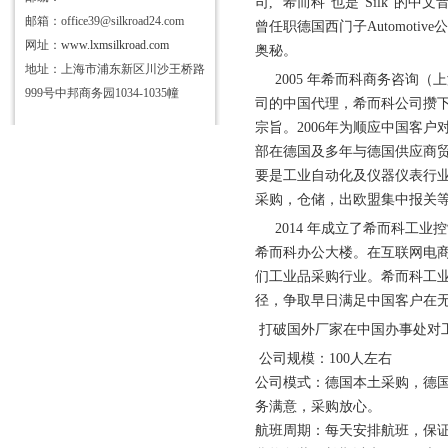
司, “希而科"也是“Silk"的
邮箱：office39@silkroad24.com
曾任职德国西门子Automotiv
网址：
www.lxmsilkroad.com
奥秘。
地址：上海市浦东新区川沙王桥路
2005 年希而科商务咨询（上海）
999号中邦商务园1034-1035幢
司的中国代理，希而科公司攒
宗旨。2006年为顺应中国客
部在德国及多年与德国供应商
要是工业自动化及仪器仪表行
采购，仓储，出欧盟集中报关
2014 年成立了希而科工业
希而科办公大楼。在互联网电
们工业品采购行业。希而科工
径，争取早日满足中国客户在
打破国外厂家在中国办事处对
公司规模：100人左右
公司模式：德国本土采购，德
务满意，采购放心。
航班周期：每天安排航班，保