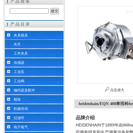
产品搜索
产品目录
希而科工业控制设备（上海）有限公司
夹具模具
夹爪
工件夹具
传感器
工业泵
工业阀
点击放大
编码器及配件
模块
heidenhain/EQN 400希而科
机械传动
品牌介绍
过滤件
HEIDENHAIN
1889
Wilh
于
年由
电子电气
司拥有研发和生产测量设备和