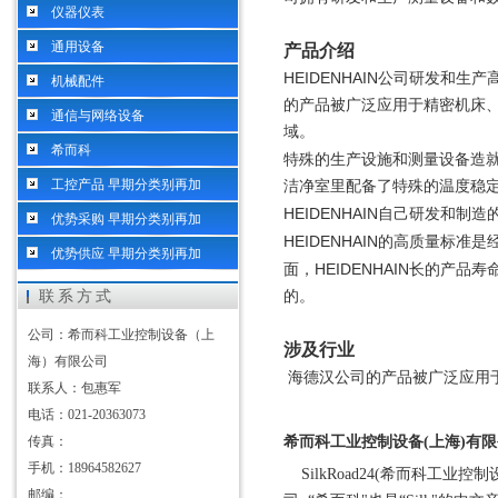
仪器仪表
通用设备
产品介绍
HEIDENHAIN
公司研发和生产
机械配件
的产品被广泛应用于精密机床
通信与网络设备
域。
希而科
特殊的生产设施和测量设备造
工控产品 早期分类别再加
洁净室里配备了特殊的温度稳
HEIDENHAIN
自己研发和制造
优势采购 早期分类别再加
HEIDENHAIN
的高质量标准是
优势供应 早期分类别再加
HEIDENHAIN
面，
长的产品寿
联系方式
的。
公司：希而科工业控制设备（上
涉及行业
海）有限公司
海德汉公司的产品被广泛应用
联系人：包惠军
电话：021-20363073
传真：
希而科工业控制设备
(上海)有
手机：18964582627
SilkRoad24(希而科工业控制设
邮编：