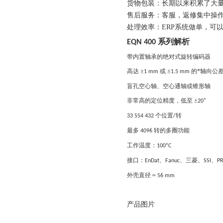
货物包装：长期以来积累了大
售后服务：客服，返修集中操作
处理效率：
ERP系统做单，可
系列解析
EQN 400
带内置轴承的绝对式旋转编码器
高达
±
或 ±
的*轴向公
1 mm
1.5 mm
盲孔空心轴、空心通轴或锥形轴
非常高的定位精度，低至
±
20"
个位置
转
33 554 432
/
最多
转的多圈功能
4096
工作温度：
°
100
C
接口：
、
、三菱、
、
EnDat
Fanuc
SSI
P
外壳直径
≈
56 mm
产品图片