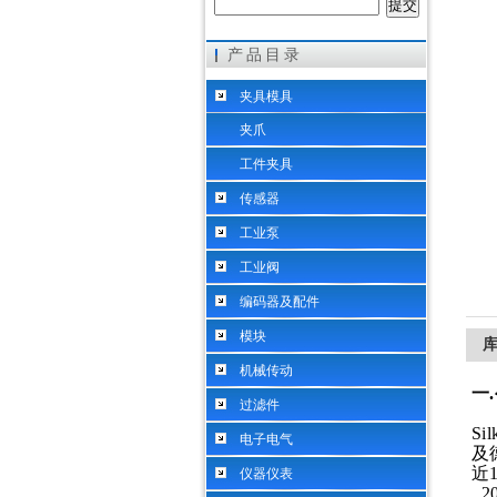
产品目录
希而科工业控制设备（上海）有限公司
夹具模具
夹爪
工件夹具
传感器
工业泵
工业阀
编码器及配件
模块
库
机械传动
一
.
过滤件
S
电子电气
及
近
仪器仪表
2