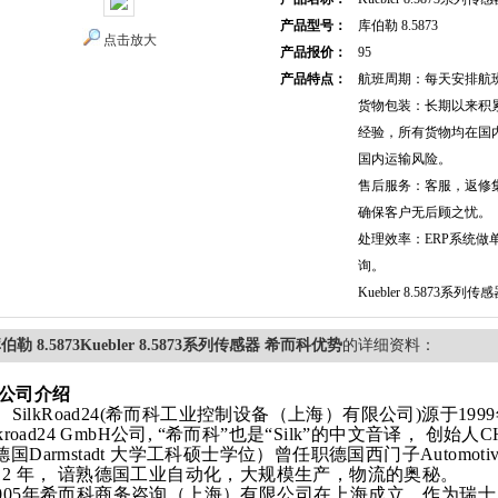
产品型号：
库伯勒 8.5873
点击放大
产品报价：
95
产品特点：
航班周期：每天安排航
货物包装：长期以来积
经验，所有货物均在国
国内运输风险。
售后服务：客服，返修
确保客户无后顾之忧。
处理效率：ERP系统做
询。
Kuebler 8.5873系
伯勒 8.5873Kuebler 8.5873系列传感器 希而科优势
的详细资料：
公司介绍
SilkRoad24(希而科工业控制设备（上海）有限公司)源于1999
ilkroad24 GmbH公司, “希而科”也是“Silk”的中文音译， 
德国Darmstadt 大学工科硕士学位）曾任职德国西门子Automoti
12 年， 谙熟德国工业自动化，大规模生产，物流的奥秘。
00
5
年希而科商务咨询（上海）有限公司在上海成立，作为瑞士