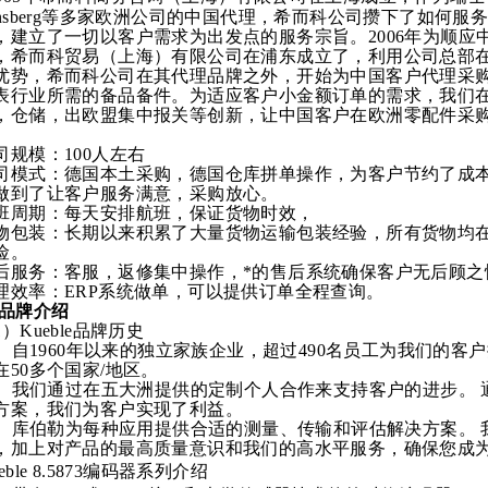
onsberg等多家欧洲公司的中国代理，希而科公司攒下了如何
，建立了一切以客户需求为出发点的服务宗旨。2006年为顺应
，希而科贸易（上海）有限公司在浦东成立了，利用公司总部
优势，希而科公司在其代理品牌之外，开始为中国客户代理采购
表行业所需的备品备件。为适应客户小金额订单的需求，我们
，仓储，出欧盟集中报关等创新，让中国客户在欧洲零配件采
。
司规模：
100人左右
司模式：德国本土采购，德国仓库拼单操作，为客户节约了成
做到了让客户服务满意，采购放心。
班周期：每天安排航班，保证货物时效，
物包装：长期以来积累了大量货物运输包装经验，所有货物均
险。
后服务：客服，返修集中操作，*的售后系统确保客户无后顾之
理效率：
ERP系统做单，可以提供订单全程查询。
品牌介绍
1）Kueble品牌历史
自
1960
年以来的独立家族企业
，
超过
490名员工为我们的客
在
50多个国家/地区
。
我们通过在五大洲提供的定制个人合作来支持客户的进步。
方案，我们为客户实现
了
利益。
库伯勒为每种应用提供合适的测量、传输和评估解决方案。
，加上对产品的最高质量意识和我们的高水平服务，确保您成为
eble
8.5873编码器系列介绍