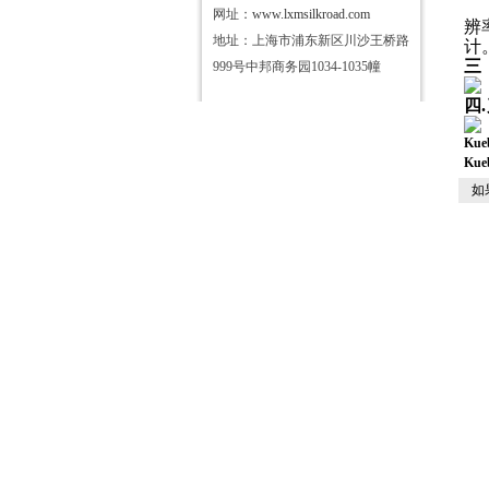
网址：
www.lxmsilkroad.com
辨
地址：上海市浦东新区川沙王桥路
计
三
999号中邦商务园1034-1035幢
四
Ku
Ku
如