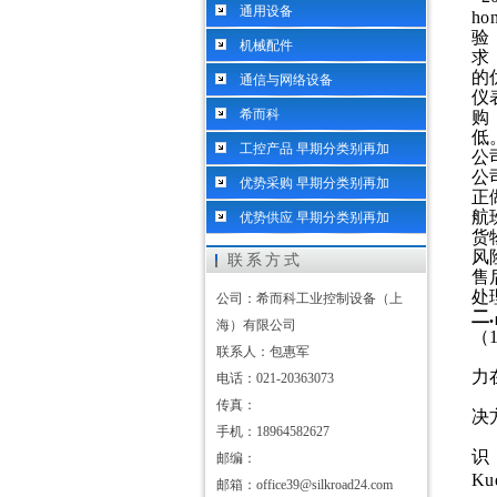
通用设备
h
验
机械配件
求
的
通信与网络设备
仪
希而科
购
低
工控产品 早期分类别再加
公
公
优势采购 早期分类别再加
正
航
优势供应 早期分类别再加
货
风
联系方式
售
处
公司：希而科工业控制设备（上
二
.
海）有限公司
（
联系人：包惠军
力
电话：021-20363073
传真：
决
手机：18964582627
识
邮编：
Ku
邮箱：office39@silkroad24.com