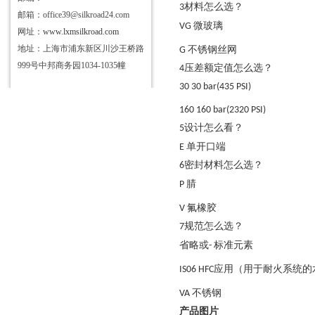
材料怎么选？
3
邮箱：office39@silkroad24.com
微玻璃
VG
网址：
www.lxmsilkroad.com
地址：上海市浦东新区川沙王桥路
不锈钢丝网
G
999号中邦商务园1034-1035幢
压差额定值怎么选？
4
30
30 bar(435 PSI)
160
160 bar(2320 PSI)
设计怎么看？
5
单开口端
E
密封材料怎么选？
6
腈
P
氟橡胶
V
规范怎么选？
7
省略或
标准元素
-
应用（用于耐火系统的
IS06
HFC
不锈钢
VA
产品图片