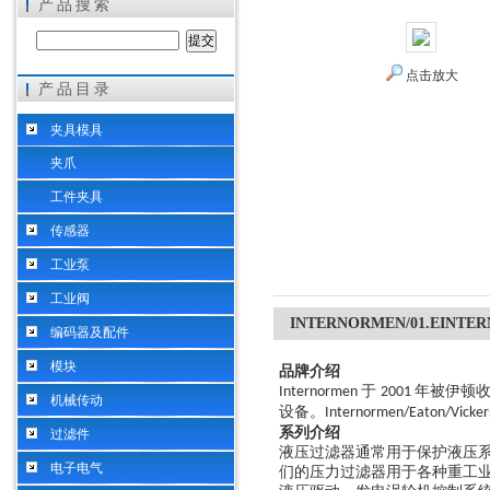
产品搜索
点击放大
产品目录
希而科工业控制设备（上海）有限公司
夹具模具
夹爪
工件夹具
传感器
工业泵
工业阀
INTERNORMEN/01.EIN
编码器及配件
模块
品牌介绍
于
年被伊顿
Internormen
2001
机械传动
设备。
Internormen/Eaton/Vicke
系列介绍
过滤件
液压过滤器通常用于保护液压
电子电气
们的压力过滤器用于各种重工