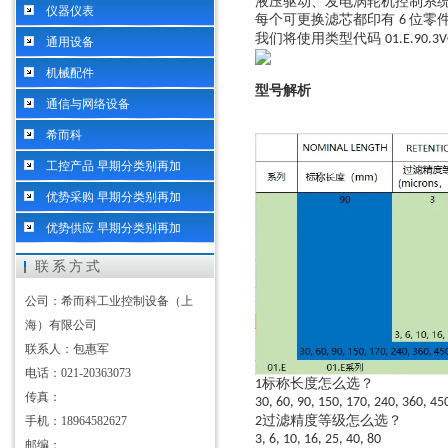
液压驱动、发电涡轮机控制系
仪器仪表
每个可更换滤芯都印有
位零
6
我们将使用类型代码
01.E.90.3
通用设备
机械配件
型号解析
通信与网络设备
希而科
工控产品 早期分类别再加
优势采购 早期分类别再加
优势供应 早期分类别再加
联系方式
公司：希而科工业控制设备（上
海）有限公司
联系人：包惠军
电话：021-20363073
标称长度怎么选？
1
传真：
30, 60, 90, 150, 170, 240, 360, 45
过滤精度等级怎么选？
2
手机：18964582627
3, 6, 10, 16, 25, 40, 80
邮编：