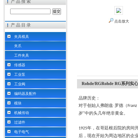
产品搜索
点击放大
产品目录
希而科工业控制设备（上海）有限公司
夹具模具
夹爪
工件夹具
传感器
工业泵
Rohde/RGRohde RG系
工业阀
编码器及配件
品牌历史：
模块
对于创始人弗朗兹
·罗德（
Franz
机械传动
岁”中的头几年绝非黄金。
过滤件
年，在哥廷根后院的房间
1925
电子电气
后，现在开始为周边地区的企