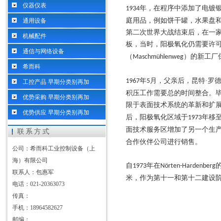
仪器仪表
年，在程序中添加了电镀
1934
庭用品，例如饼干罐，水果盘
通用设备
第二次世界大战结束后，在一
机械配件
板，当时，阳极氧化仍需要许
通信与网络设备
（
）的新工厂
Maschmühlenweg
希而科
年
月，父亲后，昆特·罗
1967
5
工控产品 早期分类别再加
积压工作需要总的时间整合。
优势采购 早期分类别再加
限于表面技术系统的革新和扩
优势供应 早期分类别再加
后，阳极氧化区域于
年移
1973
面技术服务区增加了另一个生
联系方式
合作伙伴公司进行销售。
公司：希而科工业控制设备（上
海）有限公司
自
年在
1973
Nörten-Hardenberg
联系人：包惠军
米，作为第十一和第十二建设
电话：021-20363073
传真：
手机：18964582627
邮编：