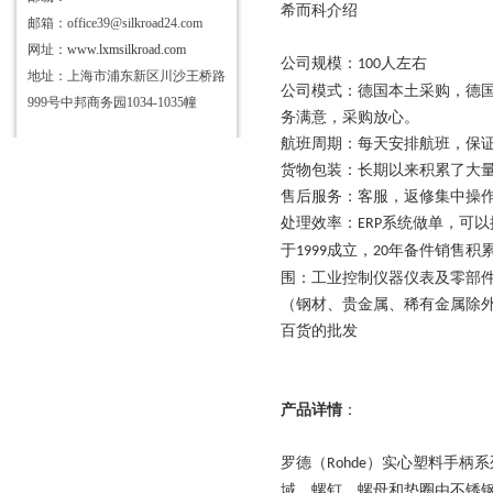
希而科介绍
邮箱：office39@silkroad24.com
网址：
www.lxmsilkroad.com
公司规模：
人左右
100
地址：上海市浦东新区川沙王桥路
公司模式：德国本土采购，德
999号中邦商务园1034-1035幢
务满意，采购放心。
航班周期：每天安排航班，保
货物包装：长期以来积累了大
售后服务：客服，返修集中操作
处理效率：
系统做单，可以
ERP
于
成立，
年备件销售积
1999
20
围：工业控制仪器仪表及零部
（钢材、贵金属、稀有金属除
百货的批发
产品详情
：
罗德（
）实心塑料手柄系
Rohde
域，螺钉，螺母和垫圈由不锈