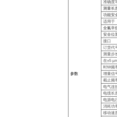
准确度
测量长度
功能安
适用于
全氟辛
安全位
接口
订货代
测量步
在
±5 µ
时钟频
参数
增量信
截止频
电气连
电缆长
电源电
消耗功
移动速