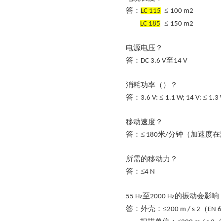
答：
≤
LC 115
100 m2
≤
LC 185
150 m2
电源电压？
答：
至
DC 3.6 V
14 V
消耗功率（）？
答：
≤
≤
3.6 V:
1.1 W; 14 V:
1.3
移动速度？
答：
≤
米
分钟（加速度在
180
/
所需的移动力？
答：
≤
4 N
至
的振动会影响
55 Hz
2000 Hz
答：外壳：
≤
（
200 m / s 2
EN 