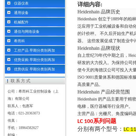
仪器仪表
详细内容
:
Heidenhain 品牌历史
通用设备
Heidenhain 创立于1
机械配件
泛应用于工业机械设备和自动
通信与网络设备
的计价秤。 不久后开始生产机
器。 这些发展促成了制造业中
希而科
Heidenhain 品牌现状
工控产品 早期分类别再加
自上世纪
70年代中期之后，Hei
优势采购 早期分类别再加
研发的大力投入。为保持公司持
优势供应 早期分类别再加
使今天的海德汉公司可投入大量资金进
ISO 9001质量体系和德国
联系方式
高质量产品。
公司：希而科工业控制设备（上
Heidenhain 产品经营范围
海）有限公司
Heidenhain 的产品主要
联系人：包惠军
电梯，医疗器械等行业用户。
电话：021-20363073
主营产品：光栅尺、角度编码
系列问题
传真：
LC 100
手机：18964582627
分别有两个型号：
LC 1
邮编：