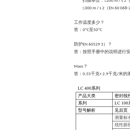
扫描单位：
≤
200 m / s 2
≤
（
300 m / s 2
EN 60 068-
工作温度多少？
答：
°
至
°
0
C
50
C
防护
）？
EN 60529 3
答：按照手册中的说明进行
？
Mass
答：
千克
千克
米的
0.55
+ 2.9
/
LC 400系列
产品大类
密封线性编
系列
LC 10
型号解析
见后页
测量标
线性膨