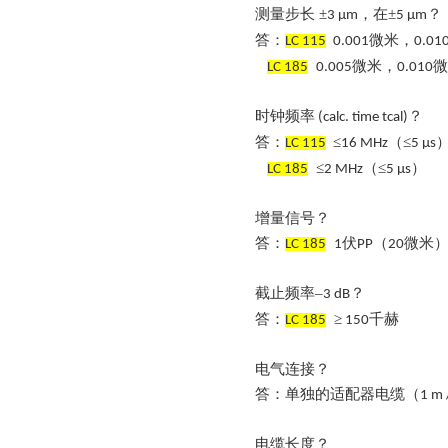
测量步长
±
，在±
？
3 µm
5 µm
答：
微米，
LC 115
0.001
0.01
微米，
微
LC 185
0.005
0.010
时钟频率
？
(calc. time tcal)
答：
≤
（≤
LC 115
16 MHz
5 µs
≤
（≤
）
LC 185
2 MHz
5 µs
增量信号？
答：
伏
（
微米
LC 185
1
PP
20
截止频率
–
？
3 dB
答：
≥
千赫
LC 185
150
电气连接？
答：单独的适配器电缆（
1 m 
电缆长度？