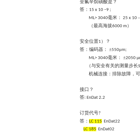
全氟辛烷磺酸是？
答：
15 x 10 –9 ;
毫米：
ML> 3040
25 x 10
（最高海拔
）
6000 m
安全位置
）？
1
答：编码器：
±
μ
550
m;
毫米：
±
ML> 3040
2050 
（与安全有关的测量步长
机械连接：排除故障，
接口？
答
:
EnDat 2.2
订货代号
?
答：
LC 115
EnDat22
LC 185
EnDat02