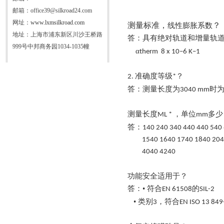
邮箱：office39@silkroad24.com
网址：
www.lxmsilkroad.com
测量标准，
？
线性膨胀系数
地址：上海市浦东新区川沙王桥路
答：具有绝对轨道和增量轨
999号中邦商务园1034-1035幢
α
therm
8 x 10
–
6 K
–
1
准确度等级
？
2.
*
答：测量长度为
时为
3040 mm
测量长度
，单位
多少
ML *
mm
答：
140
240
340
440
440
540
1540 1640 1740 1840 204
4040 4240
功能安全适用于？
答：
• 符合
的
EN 61508
SIL-2
• 类别
，符合
3
EN ISO 13 849