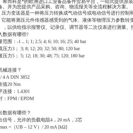
希而科是*的欧洲进口工业备品备件贸易平台，一站式提供原
备。并为您提供产品采购、咨询、物流报关等全流程解决方案。
压力变送器是一种将压力转换成气动信号或电动信号进行控制
它能将测压元件传感器感受到的气体、液体等物理压力参数转
），以供给指示报警仪、记录仪、调节器等二次仪表进行测量、
入数据有哪些
?
量范围：
-1 .. 1; 1; 2.5; 4; 6; 10; 16; 25; 40
bar
载压力
3； 3; 8; 12; 20; 32; 50; 80; 120
bar
破压力
5； 5; 12; 18; 30; 48; 75; 120; 180
bar
机械连接？
/ 4 A DIN 3852
矩值
20 Nm
甲连接：
1.4301
封：
FPM / EPDM
出数据有哪些？
出信号，允许的负载电阻
4 .. 20 mA，2芯
max =（UB – 12 V）/ 20 mA [kΩ]