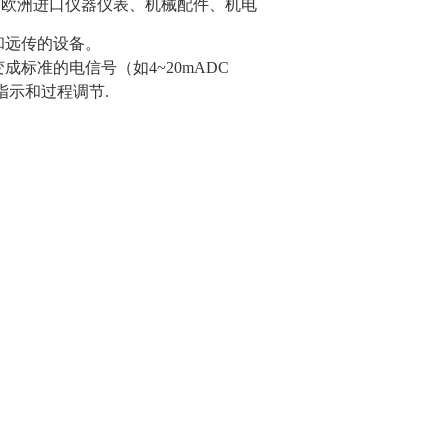
装欧洲进口仪器仪表、机械配件、机电
和远传的设备。
变成标准的电信号（如
4~20mADC
指示和过程调节
.