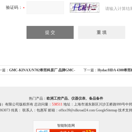
验证码：
请输入计算结
一篇：
GMC-KINAX/N702希而科原厂 品牌GMC-
下一篇：
Hydac/HDA 4300
NAX N702 系列
HDA 4300压力变送器
热门产品：
欧洲工控产品、仪器仪表、备品备件
海）有限公司版权所有 总访问量：
538511
地址：上海市浦东新区川沙王桥路999号中邦商务
363073 传真： 联系人：包惠军 邮箱：office39@silkroad24.com
GoogleSitemap
技术支持
智能制造网