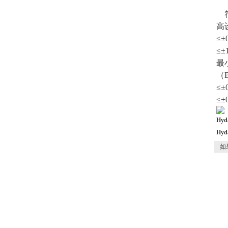
高
≤±
≤±
最
（
≤±
≤±
Hy
Hy
如