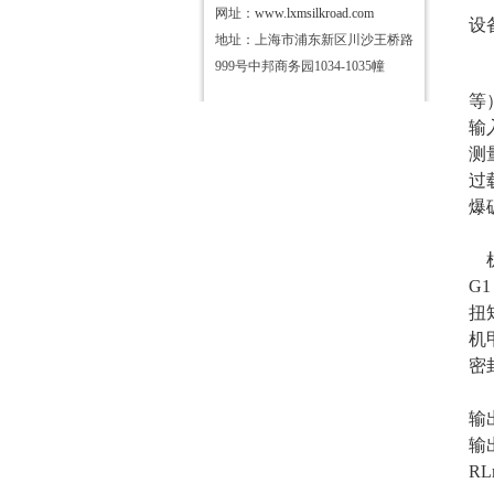
网址：
www.lxmsilkroad.com
设
地址：上海市浦东新区川沙王桥路
999号中邦商务园1034-1035幢
等
输
测
过
爆
G1 
扭
机
密
输
输
RL