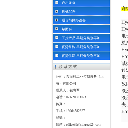
通用设备
详
机械配件
通信与网络设备
H
H
希而科
电
工控产品 早期分类别再加
总
优势采购 早期分类别再加
H
优势供应 早期分类别再加
H
减
联系方式
过
公司：希而科工业控制设备（上
电
海）有限公司
故
联系人：包惠军
液
电话：021-20363073
液
传真：
夹
手机：18964582627
H
邮编：
邮箱：office39@silkroad24.com