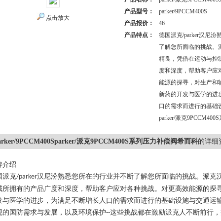
产品型号：
parker/9PCCM400S
点击放大
产品报价：
46
产品特点：
德国派克/parker汉
了解您所面临的挑战。
精良，凭借在运动与控
度和深度，帮助客户应
能源的探寻，对生产和
新药的开发与医学的进
口的需求而进行的基础
parker/派克9PCCM
arker/9PCCM400Sparker/派克9PCCM400S系列压力补偿阀希而科
的详细
牌介绍
国派克
汉尼汾熟悉您所在的行业并不断了解您所面临的挑战。派克
/parker
域所拥有的产品广度和深度，帮助客户应对各种挑战。对更高效能源的探
发与医学的进步，为满足不断增长人口的需求而进行的基础设施与交通运
现的国防需求与发展，以及环境保护
这些挑战都在激励派克人不断前行，
--