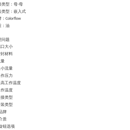
接类型：母
母
-
装类型：嵌入式
牌：
Colorflow
质：油
型问题
端口大小
密封材料
流量
最小流量
工作压力
最高工作温度
工作温度
连接类型
安装类型
品牌
介质
旋钮选项