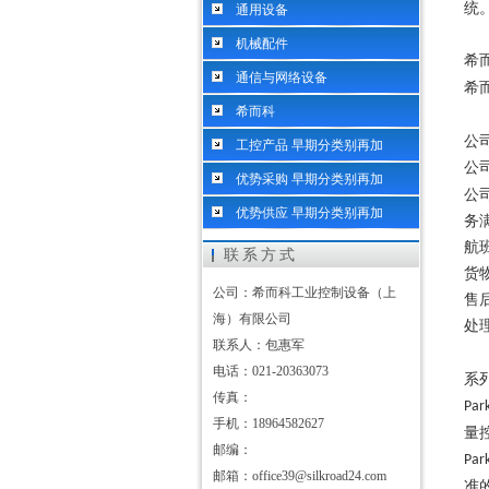
统
通用设备
机械配件
希
通信与网络设备
希
希而科
公
工控产品 早期分类别再加
公
优势采购 早期分类别再加
公
优势供应 早期分类别再加
务
航
联系方式
货
公司：希而科工业控制设备（上
售
海）有限公司
处
联系人：包惠军
电话：021-20363073
系
传真：
Par
手机：18964582627
量
邮编：
Par
邮箱：office39@silkroad24.com
准