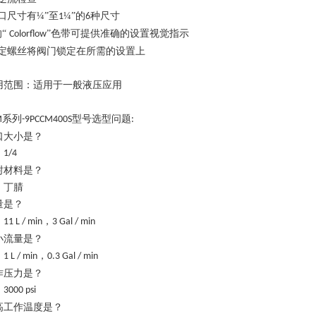
端口尺寸有¼”至
¼”的
种尺寸
1
6
的“
”色带可提供准确的设置视觉指示
Colorflow
固定螺丝将阀门锁定在所需的设置上
用范围：适用于一般液压应用
系列
型号选型问题
M
-9PCCM400S
:
口大小是？
1/4
封材料是？
丁腈
量是
？
，
11 L / min
3 Gal / min
小流量是
？
，
1 L / min
0.3
Gal / min
作压力是？
3000 psi
高工作温度是？