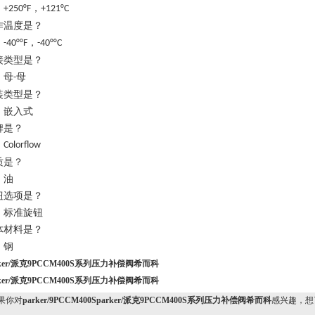
，
+250°F
+121°C
作温度是？
，
-40°°F
-40°°C
接类型是？
母
母
-
装类型是？
嵌入式
牌是？
Colorflow
质是？
油
钮选项是？
标准旋钮
体材料是？
钢
rker/派克9PCCM400S系列压力补偿阀希而科
rker/派克9PCCM400S系列压力补偿阀希而科
果你对
parker/9PCCM400Sparker/派克9PCCM400S系列压力补偿阀希而科
感兴趣，想