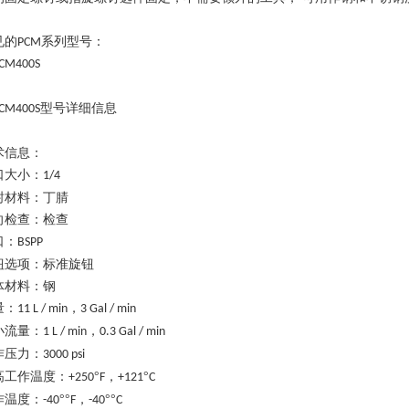
见的
系列型号：
PCM
CM400S
型号详细信息
CM400S
术信息：
口大小：
1/4
封材料：丁腈
向检查：检查
口：
BSPP
钮选项：标准旋钮
体材料：钢
量
：
，
11 L / min
3 Gal / min
小流量
：
，
1 L / min
0.3 Gal / min
作压力：
3000 psi
高工作温度：
°
，
°
+250
F
+121
C
作温度：
°°
，
°°
-40
F
-40
C