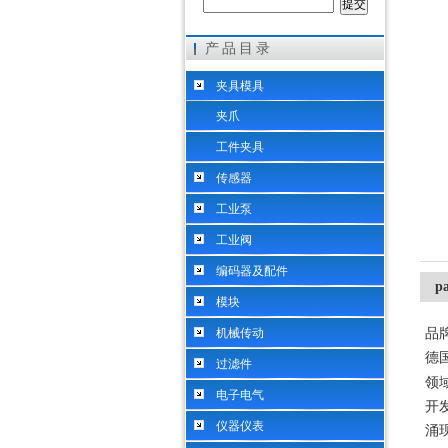
产品目录
希而科工业控制设备（上海）有限公司
夹具模具
夹爪
工件夹具
传感器
工业泵
工业阀
编码器及配件
p
模块
机械传动
品
德
过滤件
领
电子电气
开
仪器仪表
涌