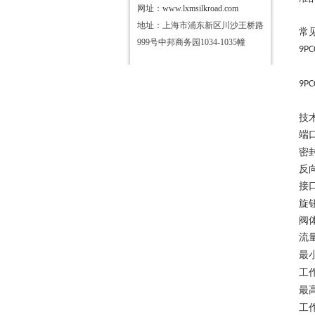
网址：
www.lxmsilkroad.com
地址：上海市浦东新区川沙王桥路
常
999号中邦商务园1034-1035幢
9PC
9PC
技
端
密
反
接
旋
阀
流
最
工
最
工