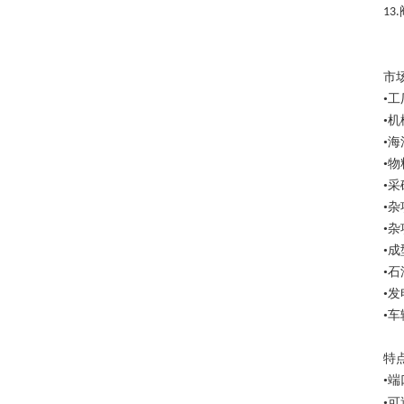
13.
市
•
•
•海
•
•采
•
•
•成
•
•发
•
特
•
•