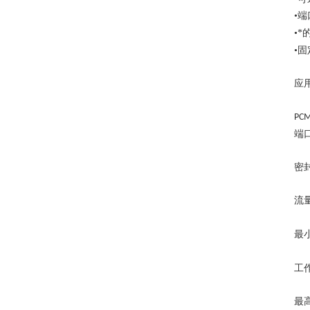
•
•*
•
应
PC
端
密
流
最
工
最