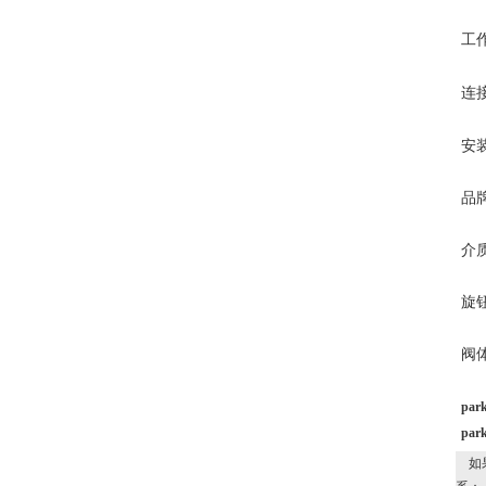
工
连
安
品
介
旋
阀
pa
pa
如