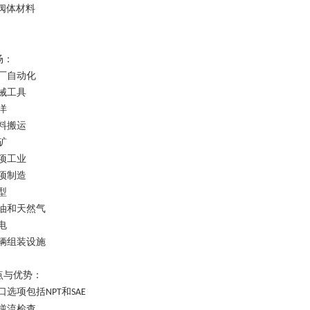
阀体材料
场：
工厂自动化
机械工具
洋
物料搬运
矿
杂项工业
杂项制造
型
石油和天然气
电
车辆组装设施
点与优势：
端口选项包括
和
NPT
SAE
可逆流检查