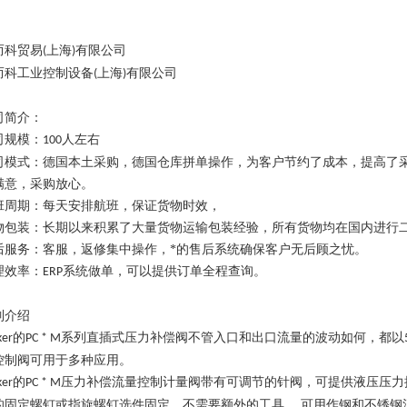
。
而科贸易
上海
有限公司
(
)
而科工业控制设备
上海
有限公司
(
)
司简介：
司规模：
人左右
100
司模式：德国本土采购，德国仓库拼单操作，为客户节约了成本，提高了
满意，采购放心。
班周期：每天安排航班，保证货物时效，
物包装：长期以来积累了大量货物运输包装经验，所有货物均在国内进行
后服务：客服，返修集中操作，*的售后系统确保客户无后顾之忧。
理效率：
系统做单，可以提供订单全程查询。
ERP
列介绍
的
系列直插式压力补偿阀不管入口和出口流量的波动如何，都以
ker
PC * M
控制阀可用于多种应用。
的
压力补偿流量控制计量阀带有可调节的针阀，可提供液压压力
ker
PC * M
的固定螺钉或指旋螺钉选件固定，不需要额外的工具， 可用作钢和不锈钢