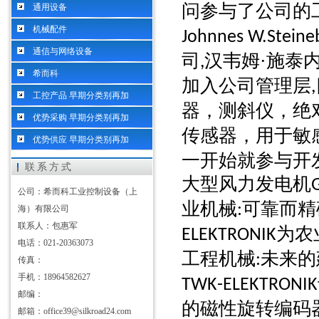
问参与了公司的
通用设备
机械配件
Johnnes W.Steine
通信与网络设备
司
汉韦姆·施泰
,
希而科
加入公司管理层
,
工控产品 早期分类别再加
器，测斜仪，绝
优势采购 早期分类别再加
传感器，用于敏
优势供应 早期分类别再加
一开始就参与开
联系方式
大型风力发电机
公司：希而科工业控制设备（上
业机械
可靠而精
:
海）有限公司
联系人：包惠军
为农
ELEKTRONIK
电话：021-20363073
工程机械
未来的
:
传真：
手机：18964582627
TWK-ELEKTRONIK
邮编：
的磁性旋转编码
邮箱：office39@silkroad24.com