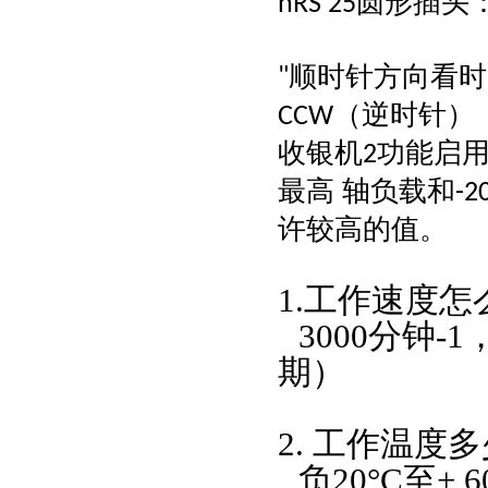
圆形插头
nRS 25
顺时针方向看时
"
（逆时针）
CCW
收银机
功能启
2
最高
轴负载和
-2
许较高的值。
1.工作速度怎
3000分钟-1
期）
2.
工作温度多
负
20°C至+ 