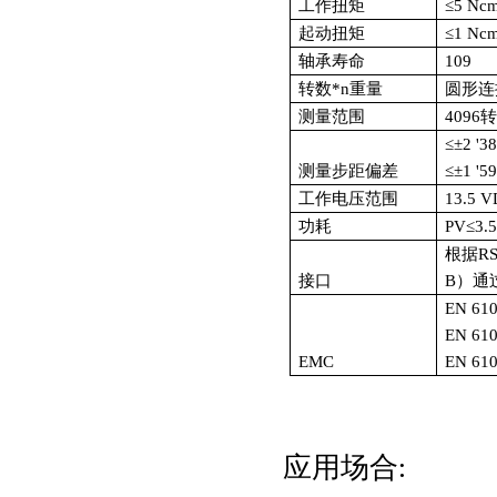
工作扭矩
≤5 Nc
起动扭矩
≤1 Nc
轴承寿命
109
转数*n重量
圆形连接
测量范围
4096
≤±2 '
测量步距偏差
≤±1 '
工作电压范围
13.5 
功耗
PV≤3
根据R
接口
B）通
EN 61
EN 6
EMC
EN 6
应用场合
: