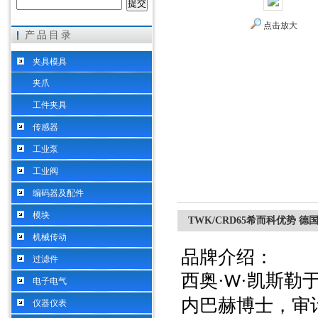
点击放大
产品目录
希而科工业控制设备（上海）有限公司
夹具模具
夹爪
工件夹具
传感器
工业泵
工业阀
编码器及配件
模块
TWK/CRD65希而科优势 德
机械传动
品牌介绍：
过滤件
西奥
·
·凯斯勒
W
电子电气
内巴赫博士，审
仪器仪表