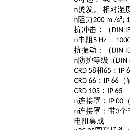
烫发。
相对湿
n
阻力
n
200 m /s²; 
抗冲击：（
DIN I
电阻
n
5 Hz ... 100
抗振动：（
DIN I
防护等级（
n
DIN
和
：
CRD 58
65
IP 
：
（
CRD 66
IP 66
：
CRD 105
IP 65
连接罩：
n
IP 00
连接罩：带
个
n
3
电阻集成