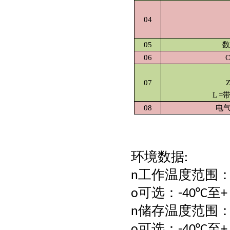
04
05
数
06
07
L =
08
电气
环境数据
:
工作温度范围
n
可选：
至
o
-40°C
+
储存温度范围
n
可选：
至
o
-40°C
+