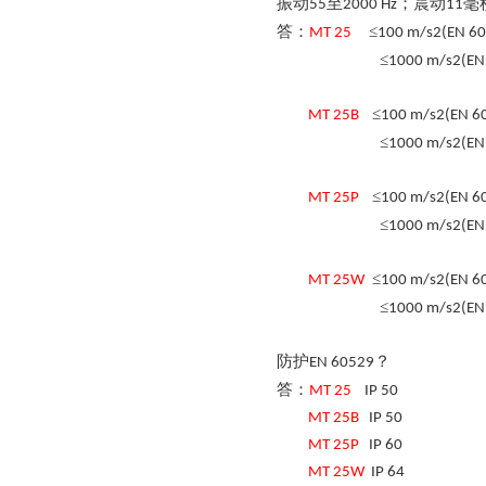
振动
至
；震动
毫
55
2000 Hz
11
答：
≤
MT
25
100 m/s2(EN 60
≤
1000 m/s2(EN
≤
MT
25
B
100 m/s2(EN 6
≤
1000 m/s2(EN
≤
MT
25
P
100 m/s2(EN 6
≤
1000 m/s2(EN
≤
MT
25
W
100 m/s2(EN 6
≤
1000 m/s2(EN
防护
？
EN 60529
答：
MT
25
IP 50
MT
25
B
IP 50
MT
25
P
IP 60
MT
25
W
IP 64