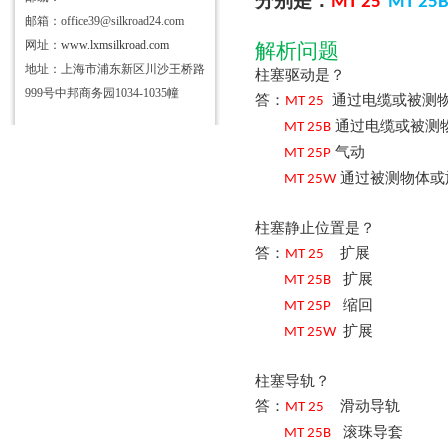
分别是：
MT
25
MT
25
邮箱：office39@silkroad24.com
网址：
www.lxmsilkroad.com
解析问题
地址：上海市浦东新区川沙王桥路
柱塞驱动是？
999号中邦商务园1034-1035幢
答：
通过电缆或被测
MT
25
通过电缆或被测
MT
25
B
气动
MT
25
P
通过被测物体或
MT
25
W
柱塞静止位置是？
答：
扩展
MT
25
扩展
MT
25
B
缩回
MT
25
P
扩展
MT
25
W
柱塞导轨？
答：
滑动导轨
MT
25
滚珠导套
MT
25
B