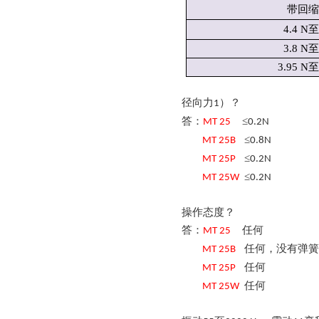
带回
4.4 N至
3.8 N至
3.95 N至
径向力
）？
1
答：
≤
MT
25
0.2N
≤
MT
25
B
0.8N
≤
MT
25
P
0.2N
≤
MT
25
W
0.2N
操作态度？
答：
任何
MT
25
任何，没有弹
MT
25
B
任何
MT
25
P
任何
MT
25
W