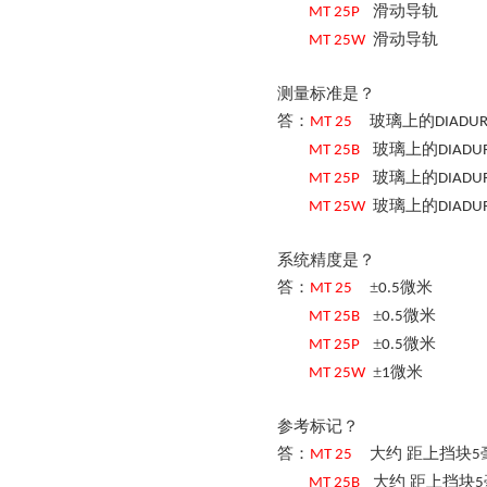
滑动导轨
MT
25
P
滑动导轨
MT
25
W
测量标准是？
答：
玻璃上的
MT
25
DIADU
玻璃上的
MT
25
B
DIADU
玻璃上的
MT
25
P
DIADU
玻璃上的
MT
25
W
DIADU
系统精度是？
答：
±
微米
MT
25
0.5
±
微米
MT
25
B
0.5
±
微米
MT
25
P
0.5
±
微米
MT
25
W
1
参考标记？
答：
大约
距上挡块
MT
25
5
大约
距上挡块
MT
25
B
5