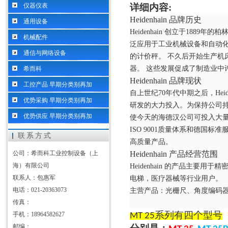
仪器仪表
详细内容
:
Heidenhain 品牌历史
通用设备
Heidenhain 创立于1
机械配件
泛应用于工业机械设备和自动
通信与网络设备
的计价秤。 不久后开始生产机
器。 这些发展促成了制造业中
希而科
Heidenhain 品牌现状
工控产品 早期分类别再加
自上世纪
70年代中期之后，Hei
优势采购 早期分类别再加
研发的大力投入。为保持公司持
优势供应 早期分类别再加
使今天的海德汉公司可投入大量资金进
ISO 9001质量体系和德国
联系方式
高质量产品。
公司：希而科工业控制设备（上
Heidenhain 产品经营范围
海）有限公司
Heidenhain 的产品主要
联系人：包惠军
电梯，医疗器械等行业用户。
电话：021-20363073
主营产品：光栅尺、角度编码
传真：
系列有四个型号
手机：18964582627
MT
25
邮编：