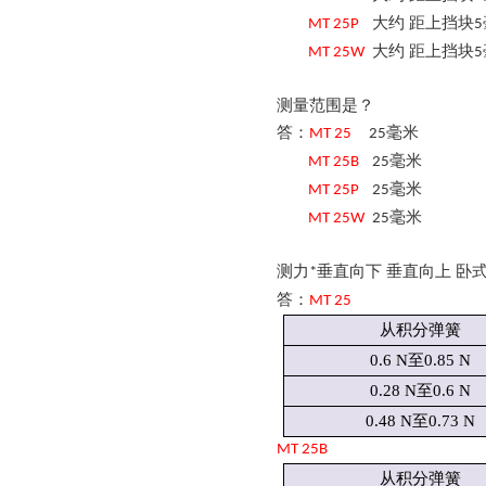
大约
距上挡块
MT
25
P
5
大约
距上挡块
MT
25
W
5
测量范围是？
答：
毫米
MT
25
25
毫米
MT
25
B
25
毫米
MT
25
P
25
毫米
MT
25
W
25
测力
垂直向下 垂直向上 卧
*
答：
MT
25
从积分弹簧
0.6 N至0.85 N
0.28 N至0.6 N
0.48 N至0.73 N
MT
25
B
从积分弹簧