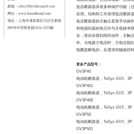
邮箱：office39@silkroad24.com
低压断路器具有多种保护功能（
网址：
www.lxmsilkroad.com
应用。结构和工作原理低压断路
地址：上海市浦东新区川沙王桥路
低压断路器的主触点是靠手动操
999号中邦商务园1034-1035幢
和热脱扣器的热元件与主电路串
合，使自在脱扣组织动作，主触
作。当电路欠电压时，欠电压脱
线圈是断电的，在需求间隔操控
更多产品型号：
GV3P40
电动机断路器，
TeSys GV3
、
3P
GV3P401
电动机断路器，
TeSys GV3
、
3P
GV3P406
电动机断路器，
TeSys GV3
，
3P
GV3P50
电动机断路器，
TeSys GV3
、
3P
GV3P501