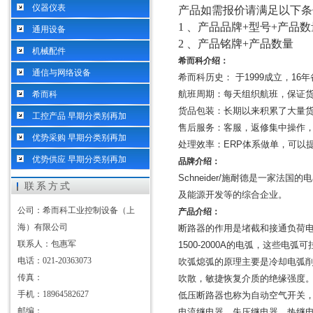
仪器仪表
产品如需报价请满足以下条
1 、产品品牌+型号+产品数
通用设备
2 、产品铭牌+产品数量
机械配件
希而科介绍：
通信与网络设备
希而科历史：
于
1999
成立，
16
年
航班周期：每天组织航班，保证
希而科
货品包装：长期以来积累了大量
工控产品 早期分类别再加
售后服务：客服，返修集中操作，
优势采购 早期分类别再加
处理效率：
ERP
体系做单，可以
优势供应 早期分类别再加
品牌介绍：
Schneider/
施耐德是一家法国的电
联系方式
及能源开发等的综合企业。
公司：希而科工业控制设备（上
产品介绍：
海）有限公司
断路器的作用是堵截和接通负荷
联系人：包惠军
1500-2000A
的电弧，这些电弧可
电话：021-20363073
吹弧熄弧的原理主要是冷却电弧
传真：
吹散，敏捷恢复介质的绝缘强度
手机：18964582627
低压断路器也称为自动空气开关
邮编：
电流继电器、失压继电器、热继