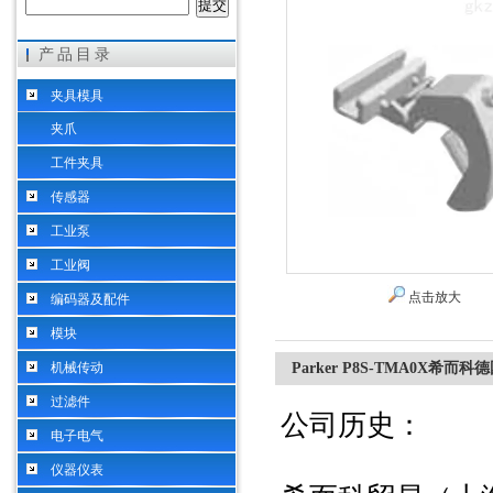
产品目录
希而科工业控制设备（上海）有限公司
夹具模具
夹爪
工件夹具
传感器
工业泵
工业阀
点击放大
编码器及配件
模块
机械传动
Parker P8S-TMA0X希而科
过滤件
公司历史：
电子电气
仪器仪表