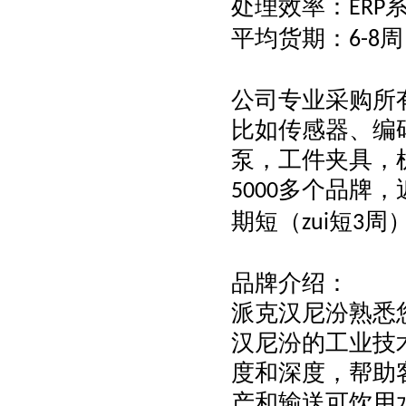
处理效率：
ERP
平均货期：
周
6-8
公司专业采购所
比如传感器、编
泵，工件夹具，
多个品牌，
5000
期短（
短
周
zui
3
品牌介绍：
派克汉尼汾熟悉
汉尼汾的工业技
度和深度，帮助
产和输送可饮用