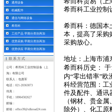
希而科贸易（上
通用设备
希而科工业控制
机械配件
通信与网络设备
希而科：德国本
希而科
本，提高了采购
工控产品 早期分类别再加
采购放心。
优势采购 早期分类别再加
优势供应 早期分类别再加
地址：上海市浦
联系方式
希而科历史：
于
公司：希而科工业控制设备（上
海）有限公司
内“零出错率”
联系人：包惠军
科经营范围：工
电话：021-20363073
件及配件、通讯
传真：
手机：18964582627
（钢材、贵金属
邮编：
除外）、化工原
邮箱：office39@silkroad24.com