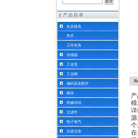
产品目录
希而科工业控制设备（上海）有限公司
夹具模具
夹爪
工件夹具
传感器
工业泵
工业阀
R
编码器及配件
模块
产
模
机械传动
详
过滤件
源
电子电气
个
仪器仪表
在