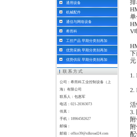
排
通用设备
H
机械配件
单
通信与网络设备
H
V
希而科
工控产品 早期分类别再加
H
优势采购 早期分类别再加
下
元
优势供应 早期分类别再加
联系方式
1
公司：希而科工业控制设备（上
2
海）有限公司
联系人：包惠军
活
电话：021-20363073
3
传真：
附
手机：18964582627
附
邮编：
配
邮箱：office39@silkroad24.com