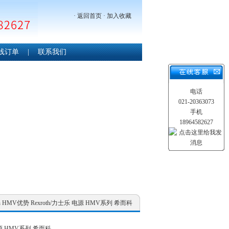
·
返回首页
·
加入收藏
线订单
|
联系我们
电话
021-20363073
手机
18964582627
oth HMV优势 Rexroth/力士乐 电源 HMV系列 希而科
电源 HMV系列 希而科