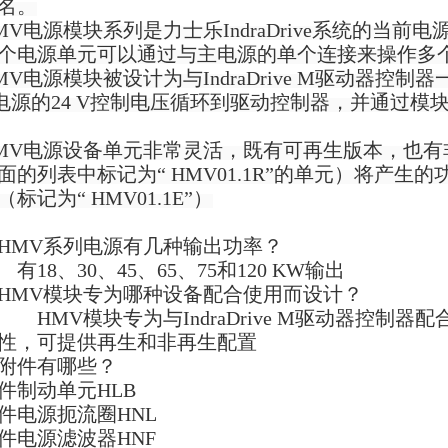
名。
MV电源模块系列是力士乐IndraDrive系统的当
个电源单元可以通过与主电源的单个连接来操作多
MV电源模块被设计为与IndraDrive M驱动器控
电源的24 V控制电压循环到驱动控制器，并通过模
MV电源设备单元非常灵活，既有可再生版本，也有
面的列表中标记为“ HMV01.1R”的单元）将产
（标记为“ HMV01.1E”）
. HMV系列电源有几种输出功率？
有
18、30、45、65、75和120 KW输出
. HMV模块专为哪种设备配合使用而设计？
HMV模块专为与IndraDrive M驱动器控
性，可提供再生和非再生配置
. 附件有哪些？
件制动单元
HLB
件电源扼流圈
HNL
件电源滤波器
HNF