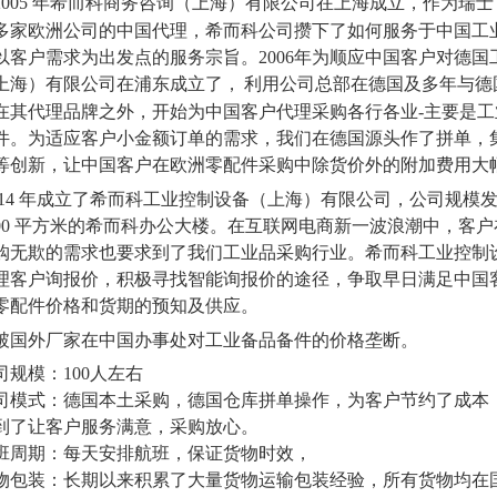
005
年希而科商务咨询（上海）有限公司在上海成立，作为瑞士
多家欧洲公司的中国代理，希而科公司攒下了如何服务于中国工
以客户需求为出发点的服务宗旨。
2006
年为顺应中国客户对德国
上海）有限公司在浦东成立了，
利用公司总部在德国及多年与德
在其代理品牌之外，开始为中国客户代理采购各行各业
-
主要是工
件。为适应客户小金额订单的需求，我们在德国源头作了拼单，
等创新，让中国客户在欧洲零配件采购中除货价外的附加费用大
14
年成立了希而科工业控制设备（上海）有限公司，公司规模
00
平方米的希而科办公大楼。在互联网电商新一波浪潮中，客户
购无欺的需求也要求到了我们工业品采购行业。希而科工业控制
理客户询报价，积极寻找智能询报价的途径，争取早日满足中国
零配件价格和货期的预知及供应。
破国外厂家在中国办事处对工业备品备件的价格垄断。
司规模：
100
人左右
司模式：德国本土采购，德国仓库拼单操作，为客户节约了成本
到了让客户服务满意，采购放心。
班周期：每天安排航班，保证货物时效，
物包装：长期以来积累了大量货物运输包装经验，所有货物均在