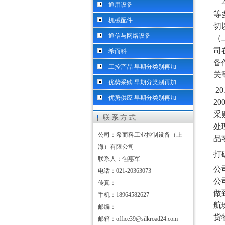
2
通用设备
等
机械配件
切
通信与网络设备
（
司
希而科
备
工控产品 早期分类别再加
关
优势采购 早期分类别再加
20
优势供应 早期分类别再加
20
采
联系方式
处
公司：希而科工业控制设备（上
品
海）有限公司
打
联系人：包惠军
公
电话：021-20363073
公
传真：
做
手机：18964582627
航
邮编：
货
邮箱：office39@silkroad24.com