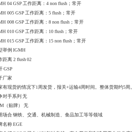
MH 04 GSP
工作距离：
4 non flush；常开
MH 005 GSP
工作距离：
5 flush；常开
MH 008 GSP
工作距离：
8 non flush；常开
MH 010 GSP
工作距离：
10 flush；常开
MH 015 GSP
工作距离：
15 non flush；常开
型举例
IGMH
作距离
2 flush
02
开
GSP
于厂家
家有现货的情况下
1周发货，报关+运输4周时间。整体货期约5周
争对手系列
无
EM（贴牌）
无
用场合
钢铁、交通、机械制造、食品加工等等领域
牌名称
EGE