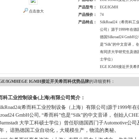
产品型号：
EGE/IGMH
点击放大
产品报价：
74
产品特点：
SilkRoad24（希而
公司）源于1999年在德国B
德国Silkroad24 GmbH
是“Silk"的中文音译， 
有同济大学研究生及德国Da
士学位）
EGE IGMH接近开关
GE/IGMHEGE IGMH接近开关希而科优势品牌
的详细资料：
而科工业控制设备
(
上海
)
有限公司简介：
ilkRoad24(
希而科工业控制设备（上海）有限公司
)
源于
1999
年在
lkroad24 GmbH
公司
, “
希而科
”
也是
“Silk”
的中文音译，
创始人
CHE
Darmstadt
大学工科硕士学位）曾任职德国西门子
Automotive
公司
年，
谙熟德国工业自动化，大规模生产，物流的奥秘。