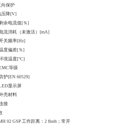
反向保护
电压降
[V]
剩余电流值
[％]
电流消耗（未激活）
[mA]
开关频率
[Hz]
温度偏差
[％]
环境温度
[°C]
EMC等级
防护
[EN 60529]
LED显示屏
外壳材料
连接
数
MH 02 GSP
工作距离：
2 flush；常开