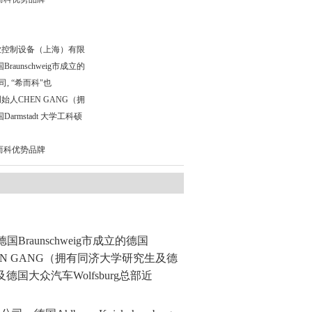
科工业控制设备（上海）有限
raunschweig市成立的
公司, “希而科"也
创始人CHEN GANG（拥
rmstadt 大学工科硕
希而科优势品牌
德国
Braunschweig
市成立的德国
N GANG
（拥有同济大学研究生及德
及德国大众汽车
Wolfsburg
总部近