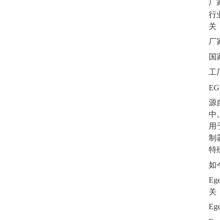
厂
行
关
厂
国
工
E
源
中
用
制
特
如
E
关
E