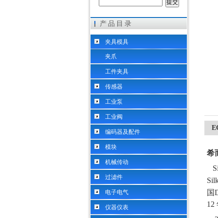
产品目录
希而科工业控制设备（上海）有限公司
夹具模具
夹爪
工件夹具
传感器
工业泵
工业阀
E
编码器及配件
模块
希
机械传动
S
过滤件
Si
国
电子电气
12
仪器仪表