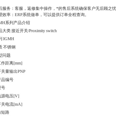
。
后服务：客服，返修集中操作，*的售后系统确保客户无后顾之
理效率：
ERP
系统做单，可以提供订单全程查询。
GMH系列产品介绍
品大类
接近开关
/Proximity switch
列
IGMH
质
不锈钢
型问题
工作距离
[mm]
开关量输出
PNP
产品编号
型号
电源电压
[V]
开关电流
[mA]
防短路