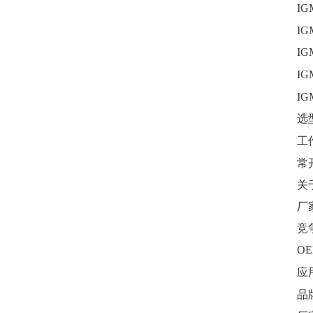
IG
IG
IG
IG
IG
选
工
常
关
厂
竞
O
应
品