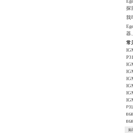
E
探
我
E
器
常
IG
P3
IG
IG
IG
IG
IG
IG
P31
EG
EG
如