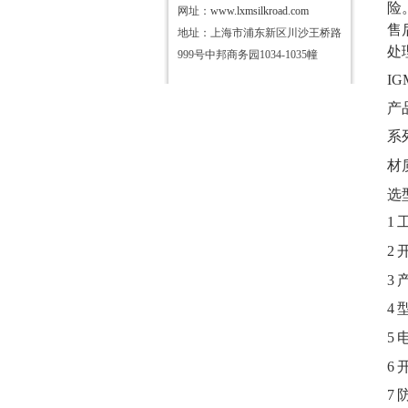
险
网址：
www.lxmsilkroad.com
售
地址：上海市浦东新区川沙王桥路
处
999号中邦商务园1034-1035幢
I
产
系
材
选
1
2
3
4
5
6
7