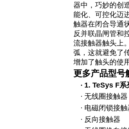
器中，巧妙的创
能化、可控化迈
触器在闭合导通
反并联晶闸管和
流接触器触头上
弧，这就避免了
增加了触头的使
更多产品型号
·
1. TeSys F
系
·
无线圈接触器
·
电磁闭锁接触
·
反向接触器