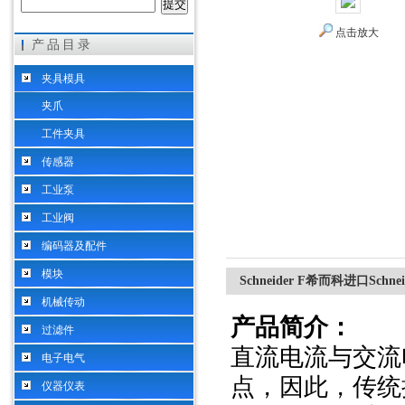
点击放大
产品目录
希而科工业控制设备（上海）有限公司
夹具模具
夹爪
工件夹具
传感器
工业泵
工业阀
编码器及配件
模块
Schneider F希而科进口Sch
机械传动
产品简介：
过滤件
直流电流与交流
电子电气
点，因此，传统
仪器仪表