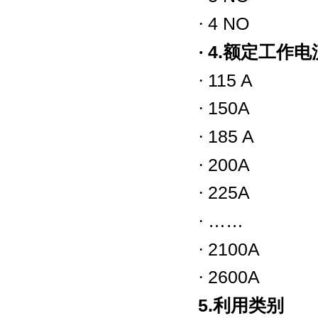
·
4 NO
·
4.
额定工作电
·
115 A
·
150A
·
185 A
·
200A
·
225A
·
……
·
2100A
·
2600A
5.
利用类别