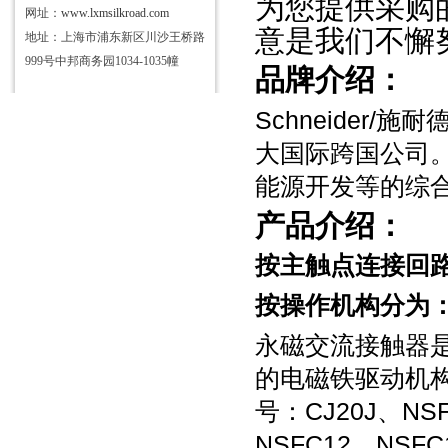
为您提供采购
网址：
www.lxmsilkroad.com
意是我们不懈
地址：上海市浦东新区川沙王桥路
999号中邦商务园1034-1035幢
品牌介绍：
Schneider/
施耐
大国际跨国公司
能源开发等的综
产品介绍：
按主触点连接回
按操作机构分为
永磁交流接触器
的电磁铁驱动机
号：
CJ20J
、
NS
NSFC12
、
NSFC