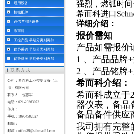
强烈，燃弧时间
通用设备
希而科进口
Sch
机械配件
详细介绍：
通信与网络设备
希而科
报价需知
工控产品 早期分类别再加
产品如需报价
优势采购 早期分类别再加
1 、产品品牌
优势供应 早期分类别再加
2 、产品铭牌
联系方式
希而科介绍：
公司：希而科工业控制设备（上
海）有限公司
希而科成立于
联系人：包惠军
器仪表，备品
电话：021-20363073
传真：
备品备件供应
手机：18964582627
邮编：
我司拥有完整
邮箱：office39@silkroad24.com