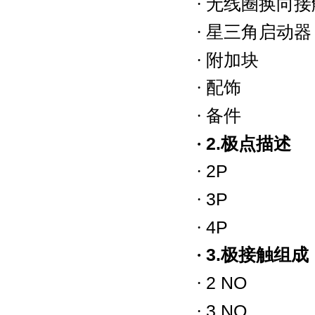
·
无线圈换向接
·
星三角启动器
·
附加块
·
配饰
·
备件
·
2.
极点描述
·
2P
·
3P
·
4P
·
3.
极接触组成
·
2 NO
·
3 NO