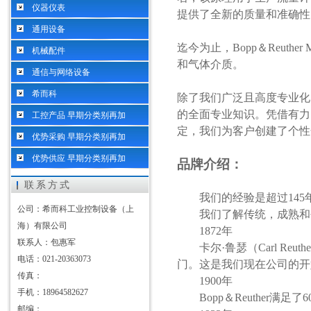
仪器仪表
提供了全新的质量和准确性
通用设备
迄今为止，
Bopp＆Reut
机械配件
和气体介质。
通信与网络设备
希而科
除了我们广泛且高度专业化
的全面专业知识。凭借有力
工控产品 早期分类别再加
定，我们为客户创建了个性
优势采购 早期分类别再加
优势供应 早期分类别再加
品牌介绍：
联系方式
我们的经验是超过
14
公司：希而科工业控制设备（上
我们了解传统，成熟和
海）有限公司
1872年
联系人：包惠军
卡尔
·鲁瑟（Carl R
电话：021-20363073
门。这是我们现在公司的开
传真：
1900年
手机：18964582627
Bopp＆Reuther满足
邮编：