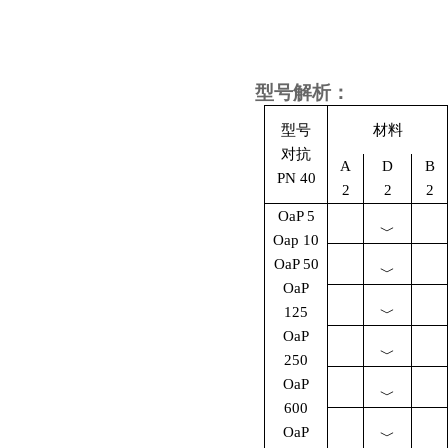
型号解析：
型号
材料
对抗
A
D
B
PN 40
2
2
2
OaP 5
﹀
Oap 10
OaP 50
﹀
OaP
125
﹀
OaP
﹀
250
OaP
﹀
600
OaP
﹀