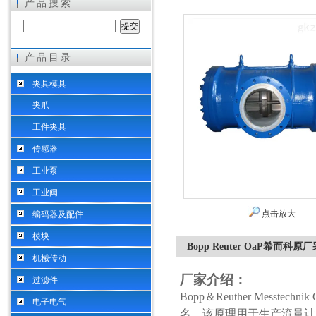
产品搜索
产品目录
希而科工业控制设备（上海）有限公司
夹具模具
夹爪
工件夹具
传感器
工业泵
工业阀
点击放大
编码器及配件
模块
Bopp Reuter OaP希而科原
机械传动
厂家介绍：
过滤件
Bopp＆Reuther Mes
电子电气
名，该原理用于生产流量计