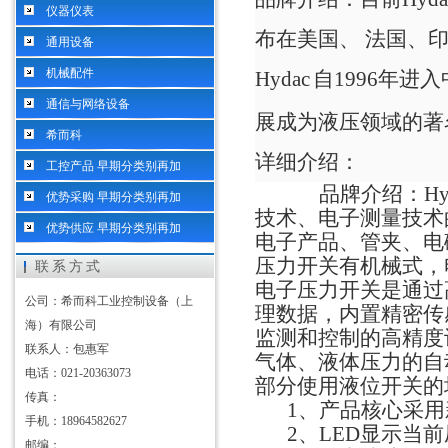
仪器仪表
布在美国、 法国、
通用设备
机械配件
Hydac
自
1996年
通信与网络设备
展成为液压领域的著
希而科
详细介绍：
工控产品 早期分类别再加
品牌介绍
：
H
优势采购 早期分类别再加
技术、电子测量技术
优势供应 早期分类别再加
电子产品、管夹、电
压力开关有机械式，
联系方式
电子压力开关是通过
公司：希而科工业控制设备（上
理数据，内置精密传
海）有限公司
监测和控制的高精度
联系人：包惠军
气体、液体压力的自
电话：021-20363073
部分使用液位开关的
传真：
1、产品核心采
手机：18964582627
2、LED显示当
邮编：