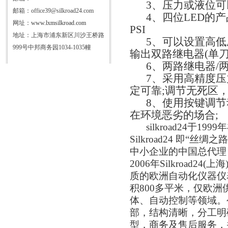
3、压力或液位可
邮箱：office39@silkroad24.com
4、四位LED的产
网址：
www.lxmsilkroad.com
PSI
地址：上海市浦东新区川沙王桥路
5、可以设置高
999号中邦商务园1034-1035幢
输出双路继电器(单刀
6、两路继电器/两路
7、采用高精度
定可靠;调节无死区
8、使用按键调节
在环境恶劣的场合;
silkroad24于
Silkroad24 即
中小企业的中国总代理
2006年Silkroa
质的欧洲自动化仪器仪
积
800多平米，仅
欧洲
体、自动控制等
领域
。
部
，
结构清晰，分工明
型，商务
及
售后服务，