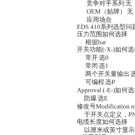
竞争对手系列
无
OEM（贴牌）
无
应用场合
EDS
410
系列选型问
压力范围如何选择
根据
bar
开关功能
(-X-)
如何
选
常开
选
0
常闭
选
1
两个开关量输出
可编程
选
P
Approval (-E-)
如何选
防爆
选
E
修改号
Modification 
于开关点定义，
P
电缆长度如何选择
以厘米或英寸显示