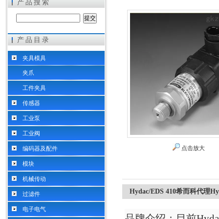
产品搜索
产品目录
希而科工业控制设备（上海）有限公司
夹具模具
夹爪
工件夹具
传感器
工业泵
工业阀
点击放大
编码器及配件
模块
机械传动
Hydac/EDS 410希而科代理H
过滤件
电子电气
品牌介绍
：
目前
Hy