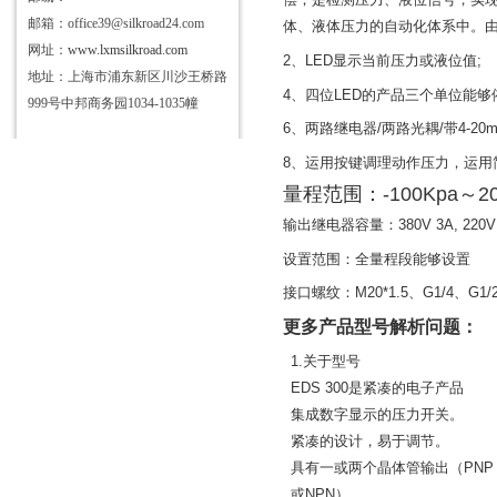
邮箱：office39@silkroad24.com
体、液体压力的自动化体系中。
网址：
www.lxmsilkroad.com
2
、
LED
显示当前压力或液位值
;
地址：上海市浦东新区川沙王桥路
4
、四位
LED
的产品三个单位能够
999号中邦商务园1034-1035幢
6
、两路继电器
/
两路光耦
/
带
4-20
8
、运用按键调理动作压力，运用
量程范围：
-100Kpa
～
2
输出继电器容量：
380V 3A, 220V
设置范围：全量程段能够设置
接口螺纹：
M20*1.5
、
G1/4
、
G1/
更多产品型号解析问题：
1.
关于型号
EDS 300
是紧凑的电子产品
集成数字显示的压力开关。
紧凑的设计，易于调节。
具有一或两个晶体管输出（
PNP
或
NPN
）。