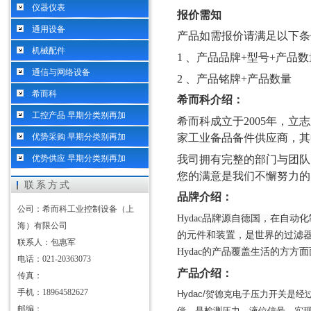
仪器仪表
报价需知
通用设备
产品如需报价请满足以下条
机械配件
1 、产品品牌+型号+产品数
通信与网络设备
2 、产品铭牌+产品数量
希而科
希而科介绍：
工控产品 早期分类别再加
希而科成立于
2005年，
家工业备品备件供应商，其
优势采购 早期分类别再加
我司拥有完整的部门与团队
优势供应 早期分类别再加
您的满意是我们不懈努力的
联系方式
品牌介绍：
公司：希而科工业控制设备（上
Hydac
品牌源自德国，在自动化
海）有限公司
的元件和装置，是世界的过滤
联系人：包惠军
Hydac
的产品覆盖生活的方方面
电话：021-20363073
产品介绍：
传真：
手机：18964582627
Hydac/
贺德克电子压力开关是经
邮编：
偿，是检测压力、液位信号，实