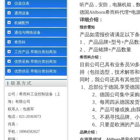
仪器仪表
听产品，安防，电脑机箱，
德国
Ahlborn希而科代理*
通用设备
详细介绍：
机械配件
报价需知
通信与网络设备
产品如需报价请满足以下条
1 、产品品牌+型号+产品数
希而科
2 、产品铭牌+产品数量
工控产品 早期分类别再加
希而科介绍：
优势采购 早期分类别再加
目前公司已具有业务员
50
优势供应 早期分类别再加
持（包括选型，技术解答和
同时，我公司还具有其他贸
联系方式
1、总部位于德国,享受德
公司：希而科工业控制设备（上
2、德国公司集中采购
海）有限公司
3、每周四从德国发货
联系人：包惠军
4、产品可修或换,由我
电话：021-20363073
5、不易寻找品牌、小金
传真：
6、只要是欧洲的产品我
手机：18964582627
品牌介绍：
邮编：
在测量领域，
Ahlborn
是安全可