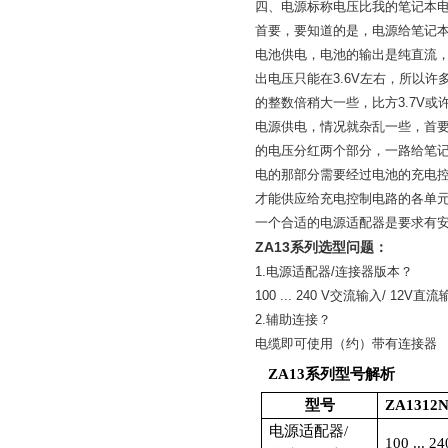
四、电源标称电压比我的笔记本
首要，要知道的是，电源给笔记
电池供电，电池的输出是纯直流
出电压只能在
3.6V
左右，所以许
的整数倍稍大一些，比方
3.7V
或
电源供电，情况就杂乱一些，首
的电压分红两个部分，一路给笔
电的那部分需要经过电池的充电
才能供应给充电控制电路的各单
一个合适的电源适配器是要求有
ZA13
系列选型问题：
1.
电源适配器
/
连接器版本？
100 ... 240 V
交流输入
/ 12V
直流
2.
辅助连接？
电缆即可使用（约）带有连接器
ZA13系列型号解析
型号
ZA1312
电源适配器/
100 ..