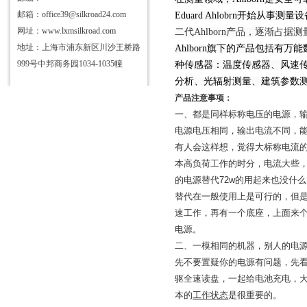
邮箱：office39@silkroad24.com
Eduard Ahlobrn
开始从事测量设
网址：
www.lxmsilkroad.com
二代
Ahlborn
产品，逐渐占据测
地址：上海市浦东新区川沙王桥路
Ahlborn
旗下的产品包括有万能
999号中邦商务园1034-1035幢
种传感器：温度传感器、风速
分析、光辐射测量、建筑参数
产品注意事项：
一、都是同样标称电压的电源，
电源电压相同，输出电流不同，
有人会这样想，觉得大标称电流
本高负荷工作的时分，电流大些
的电源替代
72w
的用起来也没什么
替代在一般使用上是可行的，但
速工作，再有一个底座，上面来
电源。
二、一模相同的机器，别人的电
先不要置疑你的电源有问题，先
驱全速读盘，一起给电池充电，
本的
工作状态
是很重要的。