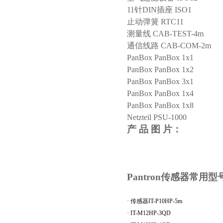
11针DIN插座 ISO1
止动弹簧
RTC11
测量线
CAB-TEST-4m
通信线路
CAB-COM-2m
PanBox PanBox 1x1
PanBox PanBox 1x2
PanBox PanBox 3x1
PanBox PanBox 1x4
PanBox PanBox 1x8
Netzteil PSU-1000
产
品
图
片：
Pantron传感器常用型
·
传感器
IT-P10HP-5m
·
IT-M12HP-3QD