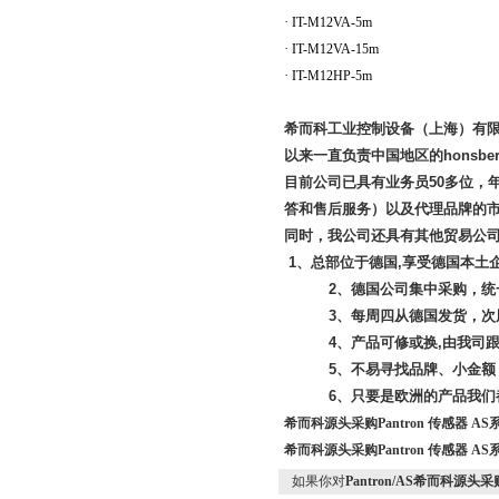
·
IT-M12VA-5m
·
IT-M12VA-15m
·
IT-M12HP-5m
希而科工业控制设备（上海）有
以来一直负责中国地区的
honsbe
目前公司已具有业务员
50
多位，
答和售后服务）以及代理品牌的
同时，我公司还具有其他贸易公
1
、总部位于德国
,
享受德国本土
2
、德国公司集中采购，统
3
、每周四从德国发货，次
4
、产品可修或换
,
由我司
5
、不易寻找品牌、小金额
6
、只要是欧洲的产品我们
希而科源头采购Pantron 传感器 AS
希而科源头采购Pantron 传感器 AS
如果你对
Pantron/AS希而科源头采