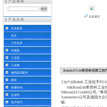
产品搜索
点击放大
产品目录
希而科工业控制设备（上海）有限公司
夹具模具
夹爪
工件夹具
传感器
工业泵
工业阀
Rohde/FG16希而科优势工控
编码器及配件
模块
Rohde 工业拉手FG
工控产品
SilkRoad24(
希而科工业
机械传动
Silkroad24 GmbH
公司
, “
希
过滤件
Automotive
公司及德国大众
秘。
电子电气