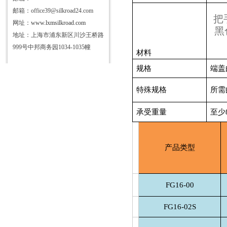
邮箱：office39@silkroad24.com
把
网址：
www.lxmsilkroad.com
黑
地址：上海市浦东新区川沙王桥路
999号中邦商务园1034-1035幢
材料
规格
端盖
特殊规格
所需
承受重量
至少8
产品类型
FG16-00
FG16-02S