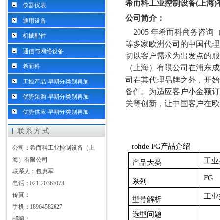
希而科工业控制设备
(
上海
)
仪器仪表
公司简介：
通用设备
2005
年希而科商务咨询
机械配件
等多家欧洲公司的中国代理
通信与网络设备
切以客户需求为出发点的服
希而科
（上海）有限公司在浦东成
司在其代理品牌之外，开始
工控产品 早期分类别再加
备件。为适应客户小金额订
优势采购 早期分类别再加
关等创新，让中国客户在欧
优势供应 早期分类别再加
联系方式
rohde FG产品介绍
公司：希而科工业控制设备（上
海）有限公司
工业
产品大类
联系人：包惠军
FG
系列
电话：021-20363073
传真：
工业
型号解析
手机：18964582627
选型问题
邮编：