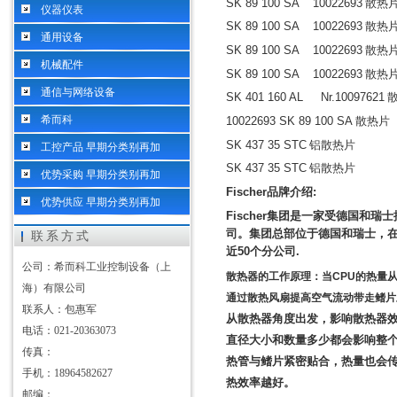
SK 89 100 SA 10022693
散热
仪器仪表
SK 89 100 SA 10022693
散热
通用设备
SK 89 100 SA 10022693
散热
机械配件
SK 89 100 SA 10022693
散热
通信与网络设备
SK 401 160 AL Nr.10097621
希而科
10022693 SK 89 100 SA
散热片
SK 437 35 STC
铝散热片
工控产品 早期分类别再加
SK 437 35 STC
铝散热片
优势采购 早期分类别再加
Fischer
品牌介绍
:
优势供应 早期分类别再加
Fischer
集团是一家受德国和瑞士
司。集团总部位于德国和瑞士，
联系方式
近
50
个分公司
.
公司：希而科工业控制设备（上
散热器的工作原理：当
CPU
的热量
海）有限公司
通过散热风扇提高空气流动带走鳍片
联系人：包惠军
从散热器角度出发，影响散热器
电话：021-20363073
直径大小和数量多少都会影响整
传真：
热管与鳍片紧密贴合，热量也会
手机：18964582627
热效率越好。
邮编：