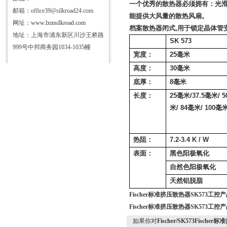
一个优秀的散热器必须拥有：光
邮箱：office39@silkroad24.com
能提供大风量的散热风扇。
网址：
www.lxmsilkroad.com
档案散热器闭式
,
用于锁定晶体管
地址：上海市浦东新区川沙王桥路
SK 573
999号中邦商务园1034-1035幢
宽度：
25
毫米
高度：
30
毫米
底厚：
8
毫米
长度：
25
毫米
/37.5
毫米
/ 5
米
/ 84
毫米
/ 100
毫
热阻：
7.2-3.4 K / W
表面：
黑色阳极氧化
自然色阳极氧化
天然铝脱脂
Fischer标准挤压散热器SK573工
Fischer标准挤压散热器SK573工
如果你对
Fischer/SK573Fisc