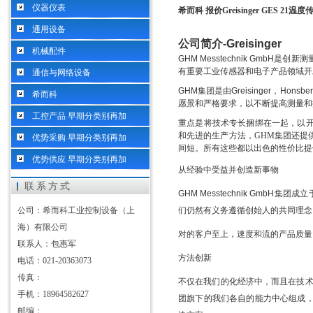
仪器仪表
希而科 报价Greisinger GES 21温
通用设备
公司简介
-Greisinger
机械配件
GHM Messtechnik GmbH
是创新测
有重要工业传感器和电子产品领域开
通信与网络设备
GHM
集团是由
Greisinger
，
Honsber
希而科
愿景和严格要求，以不断提高测量和
工控产品 早期分类别再加
重点是将技术专长捆绑在一起，以
和先进
的生产方法，
GHM
集团还提
优势采购 早期分类别再加
间短。所有这些都以出色的性价比提
优势供应 早期分类别再加
从经验中受益并创造新事物
联系方式
GHM Messtechnik GmbH
集团成立
公司：希而科工业控制设备（上
们仍然有义务遵循创始人的共同理念
海）有限公司
对的客户至上，速度和流
的产品质量
联系人：包惠军
方法创新
电话：021-20363073
传真：
不仅在我们的化经济中，而且在技
手机：18964582627
团旗下的我们各自的能力中心组成
邮编：