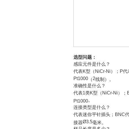
选型问题：
感应元件是什么？
代表
K
型（
NiCr-Ni
）；
P
代
Pt1000
2
（
线制）。
准确性是什么？
代表
1
类
K
型（
NiCr-Ni
）；
。
Pt1000
连接类型是什么？
代表迷你平针插头；
BNC
Ø3.5
接器
毫米。
样品长度是多少？