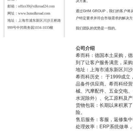
决方案。
邮箱：office39@silkroad24.com
通过
GHM GROUP
，我们的客户将
网址：
www.lxmsilkroad.com
户特定要求并符合市场需求的解决方
地址：上海市浦东新区川沙王桥路
999号中邦商务园1034-1035幢
我们团队的优势是一指
的。
公司介绍
希而科：德国本土采购，德
到了让客户服务满意，采购
地址：上海市浦东新区川沙
希而科历史： 于
1999
成立
品备件供应商。希而科经营
械、汽摩配件、五金交电、
水泥除外）、化工原料及产
货物包装：长期以来积累了
险。
售后服务：客服，返修集中
处理效率：
ERP
系统做单