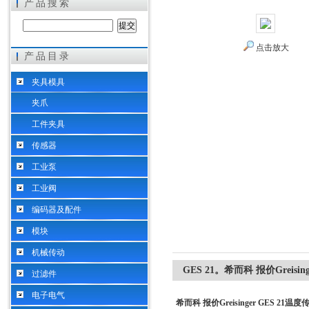
产品搜索
点击放大
产品目录
希而科工业控制设备（上海）有限公司
夹具模具
夹爪
工件夹具
传感器
工业泵
工业阀
编码器及配件
模块
机械传动
GES 21。希而科 报价Greisin
过滤件
电子电气
希而科 报价Greisinger GES 21温