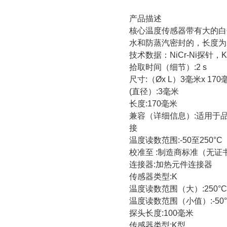
产品描述
核心温度传感器带有大的白
水和防蒸汽密封的，长度为
技术数据：
NiCr-Ni
探针，
K
拾取时间（细节）
:2 s
尺寸
:
（
Øx L
）
3
毫米
x 170
(
直径）
:3
毫米
长度
:170
毫米
兼容（详细信息）
:
适用于
接
温度读数范围
:-50
至
250°C
校准至
:
制造商标准（无证
连接器
:
加热元件连接器
传感器类型
:K
温度读数范围（大）
:250°C
温度读数范围（小值）
:-50
探头长度
:100
毫米
传感器类型
:K
型