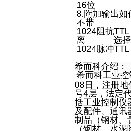
16
位
信号转换器
8.
附加输出如
电阻器
不
信号放大器
1024
阻抗
TTL
可编程控制器
离 选择
电缆
1024
脉冲
TTL
超声波发生器
电源适配器
希而科介绍：
光缆
希而科工业控
继电器
08
日，注册地
仪器仪表
号
4
层，法定
氧气分析仪
括工业控制仪
数据采集器
及配件、通讯
电阻测试仪
制品（钢材、
流量指示器
（钢材、水泥
温度控制器