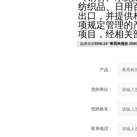
纺织品、日用
液位计
出口，并提供
流量控制器
项规定管理的
变送器
项目，经相关
测力计
如果你对
HMG10‘’希而科报价-HM
测厚仪
噪声测量仪
通用设备
产品：
热交换器
加热器
您的单位：
风机
机械配件
您的姓名：
脚轮
软管
联系电话：
导轨