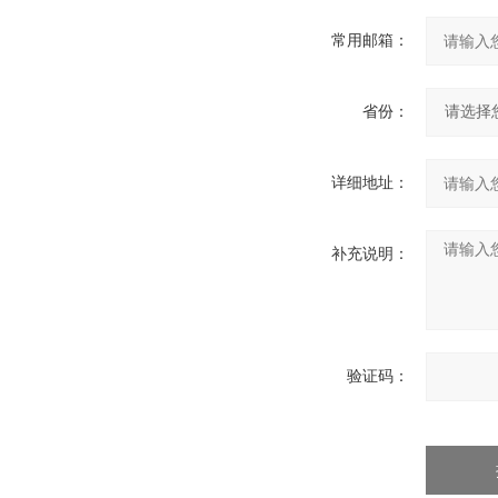
液压缸
常用邮箱：
线性搬运单元
锁紧螺母
省份：
减振器
超声波焊机用焊盘
超声波焊机用焊头
详细地址：
管接头
通信与网络设备
补充说明：
总线接口转换器
时钟同步器
网关
验证码：
希而科
工控产品 早期分类别再加
优势采购 早期分类别再加
优势供应 早期分类别再加