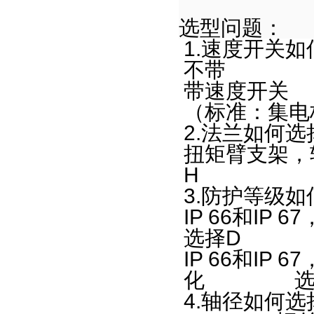
止回阀
选型问题：
隔膜阀
1.
速度开关如
蝶阀
不
球阀
带速
计量阀
（标准：集电
油压传动阀
2.
法兰如何选
阀门定位器
扭矩臂支架，
编码器及配件
H
编码器
3.
防护等级如
编码器用读数头
IP 66
和
IP 67
模块
选择
D
接口模块
IP 66
和
IP 67
通讯模块
化 选
总线模块
4.
轴径如何选
机械传动