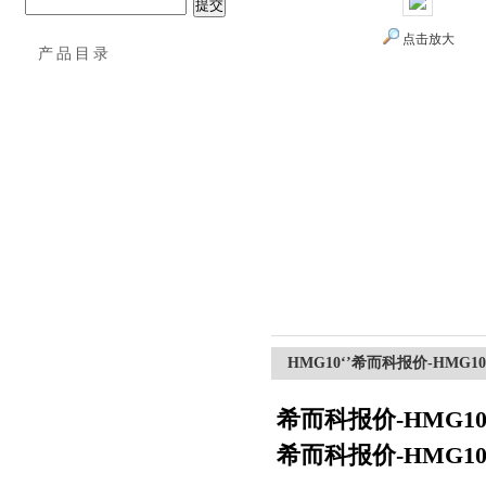
点击放大
产品目录
希而科工业控制设备（上海）有限公司
夹具模具
夹爪
工件夹具
传感器
光电开关
压力变送器
接近开关
流量开关
差压开关
HMG10‘’希而科报价-HMG1
安全开关
希而科报价-HMG1
流量传感器
希而科报价-HMG1
称重传感器