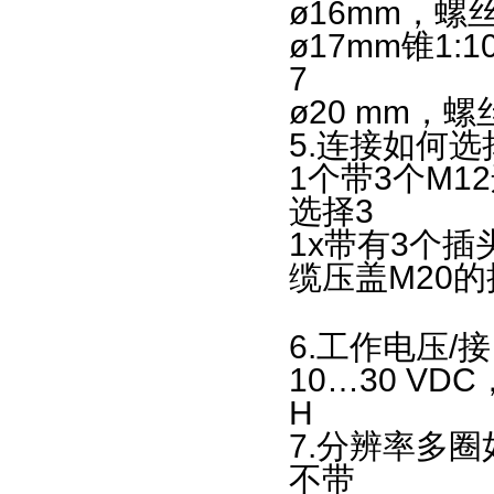
ø16mm
，
伺服电机
ø17mm
锥
1:1
制动器
轴承
ø20 mm
离合器
5.
连接如何选
齿轮箱
1
个带
3
个
M12
减速机
选择
3
电机
1x
带有
3
个插
过滤件
缆压盖
M20
的
过滤器
电子电气
6.
工作电压
/
接
凸轮开关
10
…
30 VDC
整流器
H
逆变器
7.
分辨率多圈
稳压电源
不