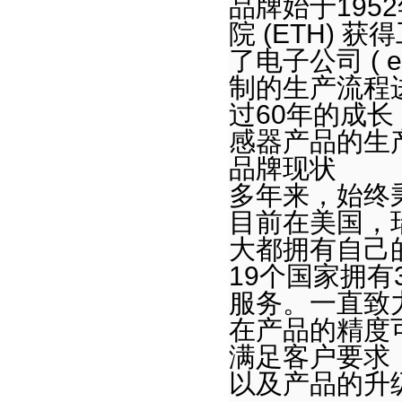
品牌始于
1952
真空泵
院
(ETH)
获得
隔膜泵
了电子公司
( e
齿轮泵
制的生产流程
离心泵
过
60
年的成长
感器产品的生
柱塞泵
品牌现状
螺杆泵
多年来，
始终
潜水泵
目前
在美国，
工业阀
大都拥有自己
快速拔插式单向阀
19
个国家拥有
压力调节器
服务。
一直致
电磁阀
在产品的精度
流量阀
满足客户要求
减压阀
以及产品的升
安全阀