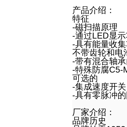
位移传感器
产品介绍：
液位传感器
特征
光栅
-
磁扫描原理
负荷传感器
-
通过
LED
显示
位置传感器
-
具有能量收集
温湿度传感器
不带齿轮和电
风速传感器
-
带有混合轴承
温度传感器
-
特殊防腐
C5-
感应传感器
可选的
压力传感器
-
集成速度开关
光电传感器
-
具有零脉冲的
超声波传感器
工业泵
厂家介绍：
泵用叶轮
品牌历史
泵用零件（油分配器）