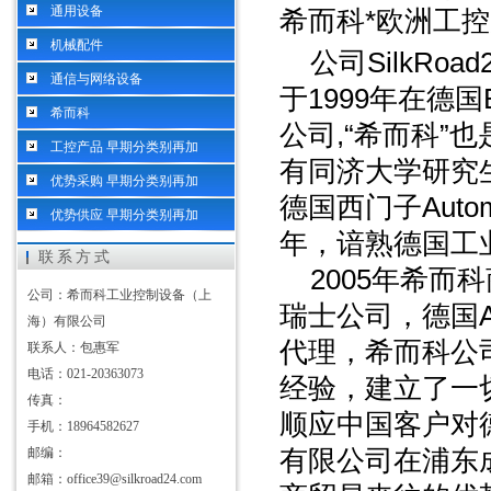
通用设备
希而科*欧洲工控
机械配件
公司
SilkRoad
通信与网络设备
于
1999
年在德国
希而科
公司
,
“希而科”也
工控产品 早期分类别再加
有同济大学研究
优势采购 早期分类别再加
德国西门子
Auto
优势供应 早期分类别再加
年，谙熟德国工
联系方式
2005
年希而科
公司：希而科工业控制设备（上
瑞士
公司，德国
海）有限公司
代理，希而科公
联系人：包惠军
电话：021-20363073
经验，建立了一
传真：
顺应中国客户对
手机：18964582627
邮编：
有限公司在浦东
邮箱：office39@silkroad24.com