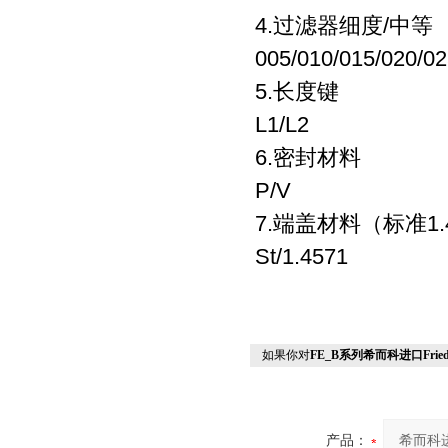
4.
过滤器细度
/
中等
005/010/015/020/02
5.
长度键
L1/L2
6.
密封材料
P/V
7.
端盖材料（标准
1
St/1.4571
如果你对
FE_B系列希而科进口Fried
产品：