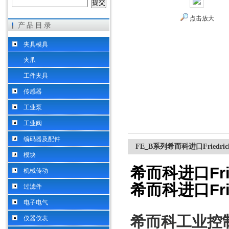
点击放大
产品目录
希而科工业控制设备（上海）有限公司
夹具模具
夹爪
工件夹具
传感器
工业泵
工业阀
编码器及配件
FE_B系列希而科进口Friedric
模块
希而科进口
Fr
机械传动
希而科进口
Fr
过滤件
电子电气
希而科工业控
仪器仪表