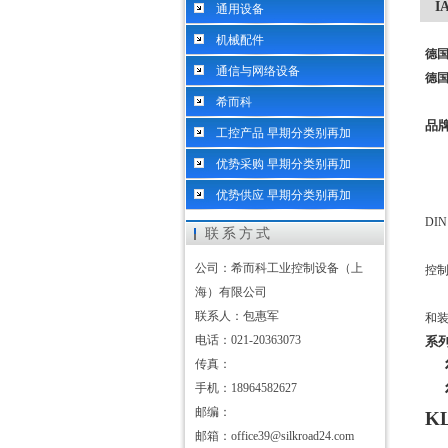
I
通用设备
机械配件
德国
通信与网络设备
德国
希而科
品
工控产品 早期分类别再加
优势采购 早期分类别再加
优势供应 早期分类别再加
DIN
联系方式
公司：希而科工业控制设备（上
控
海）有限公司
联系人：包惠军
和
电话：021-20363073
系
传真：
手机：18964582627
邮编：
K
邮箱：office39@silkroad24.com