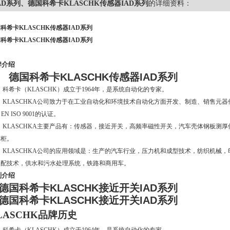
AD系列、德国科希卡KLASCHK传感器IAD系列
的详细资料：
科希卡KLASCHK传感器IAD系列
科希卡KLASCHK传感器IAD系列
牌介绍
德国科希卡
KLASCHK
传感器
IAD
系列
科希卡（
KLASCHK
）成立于
1964
年，是系统自动化的专家。
KLASCHKA
公司致力于在工业自动化和环境技术自动化方面开发、制造、销售元器
 EN ISO 9001
的认证。
KLASCHKA
主要产品有：传感器，接近开关，高频率磁性开关，汽车壳体钢板测厚
制柜。
KLASCHKA
公司的应用领域是：生产的汽车行业，压力机和成型技术，纺织机械，
装配技术，供水和污水处理系统，铁路和商用车。
列介绍
德国科希卡
KLASCHK
接近开关
IAD
系列
德国科希卡
KLASCHK
接近开关
IAD
系列
LASCHK
品牌历史