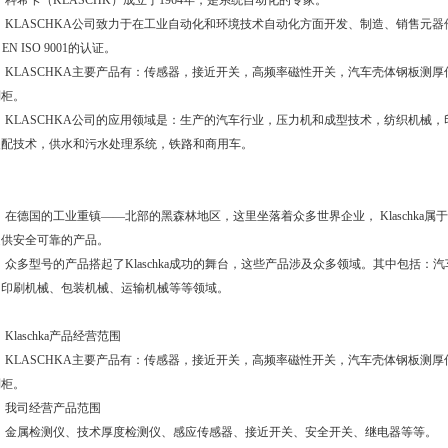
科希卡（
KLASCHK
）成立于
1964
年，是系统自动化的专家。
KLASCHKA
公司致力于在工业自动化和环境技术自动化方面开发、制造、销售元器
 EN ISO 9001
的认证。
KLASCHKA
主要产品有：传感器，接近开关，高频率磁性开关，汽车壳体钢板测厚
制柜。
KLASCHKA
公司的应用领域是：生产的汽车行业，压力机和成型技术，纺织机械，
装配技术，供水和污水处理系统，铁路和商用车。
在德国的工业重镇——北部的黑森林地区，这里坐落着众多世界企业，
Klaschka
属于
提供安全可靠的产品。
众多型号的产品搭起了
Klaschka
成功的舞台，这些产品涉及众多领域。其中包括：汽
、印刷机械、包装机械、运输机械等等领域。
Klaschka
产品经营范围
KLASCHKA
主要产品有：传感器，接近开关，高频率磁性开关，汽车壳体钢板测厚
制柜。
我司经营产品范围
金属检测仪、技术厚度检测仪、感应传感器、接近开关、安全开关、继电器等等。