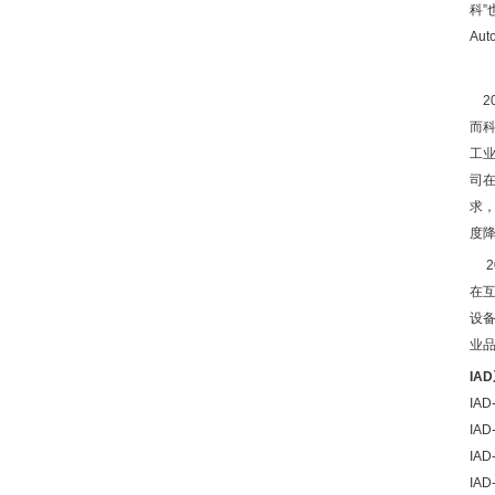
科
”
Aut
20
而
工
司
求
度
20
在
设
业
IAD
IAD-
IAD
IAD
IAD