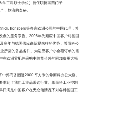
大学工科硕士学位）曾任职德国西门子
生产，物流的奥秘。
Knick, honsberg
等多家欧洲公司的中国代理，希
发点的服务宗旨。
2006
年为顺应中国客户对德国
国及多年与德国供应商贸易来往的优势，希而科公
行业所需的备品备件。为适应客户小金额订单的需
户在欧洲零配件采购中除货价外的附加费用大幅
了中邦商务园近
2000
平方米的希而科办公大楼。
要求到了我们工业品采购行业。希而科工业控制
早日满足中国客户在无仓储情况下对各种德国工