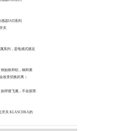
传感器IAD系列
近开关
为全金属系列，是电感式接近
，例如铁和铝，铜和黄
不会改变切换距离；
，如焊接飞溅，不会损害
关 KLASCHKA的