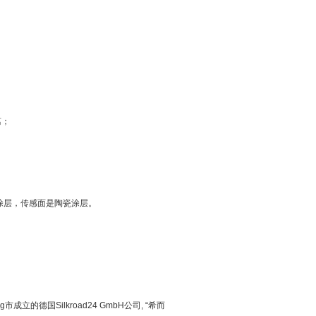
离；
涂层，传感面是陶瓷涂层。
ig
市成立的德国
Silkroad24 GmbH
公司
, “
希而