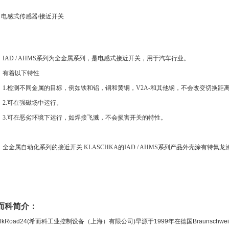
D
电感式传感器
/
接近开关
IAD / AHMS
系列为全金属系列，是电感式接近开关，用于汽车行业。
有着以下特性
1.
检测不同金属的目标，例如铁和铝，铜和黄铜，
V2A-
和其他钢，不会改变切换距
2.
可在强磁场中运行。
3.
可在恶劣环境下运行，如焊接飞溅，不会损害开关的特性。
全金属自动化系列的接近开关
KLASCHKA
的
IAD / AHMS
系列产品外壳涂有特氟龙
而科简介：
ilkRoad24(
希而科工业控制设备（上海）有限公司
)
早源于
1999
年在德国
Braunschwe