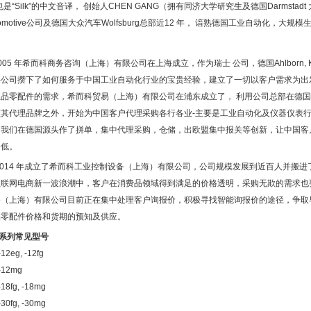
也是
“Silk”
的中文音译， 创始人
CHEN GANG
（拥有同济大学研究生及德国
Darmstadt
omotive
公司及德国大众汽车
Wolfsburg
总部近
12
年， 谙熟德国工业自动化，大规模
05
年希而科商务咨询（上海）有限公司在上海成立，作为瑞士
公司，德国
Ahlborn, 
科公司攒下了如何服务于中国工业自动化行业的宝贵经验，建立了一切以客户需求为出
业品零配件的需求，希而科贸易（上海）有限公司在浦东成立了， 利用公司总部在德
在其代理品牌之外，开始为中国客户代理采购各行各业
-
主要是工业自动化及仪器仪表
，我们在德国源头作了拼单，集中代理采购，仓储，出欧盟集中报关等创新，让中国客
降低。
14
年成立了希而科工业控制设备（上海）有限公司，公司规模发展到近百人并搬进
互联网电商新一波浪潮中，客户在消费品领域得到满足的价格透明，采购无欺的需求也
备（上海）有限公司目前正在集中处理客户询报价，积极寻找智能询报价的途径，争取
品零配件价格和货期的预知及供应。
系列常见型号
12eg, -12fg
-12mg
-18fg, -18mg
-30fg, -30mg