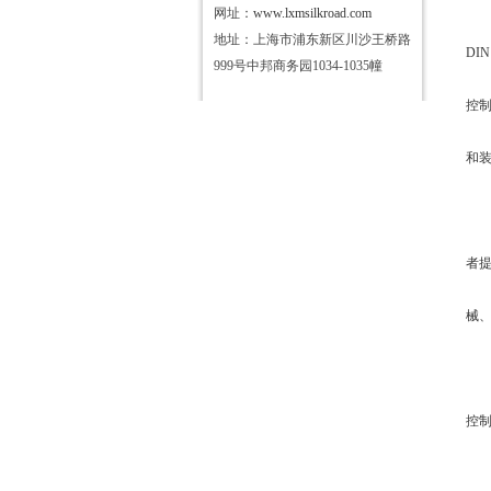
网址：
www.lxmsilkroad.com
地址：上海市浦东新区川沙王桥路
DIN
999号中邦商务园1034-1035幢
控
和
者
械
控